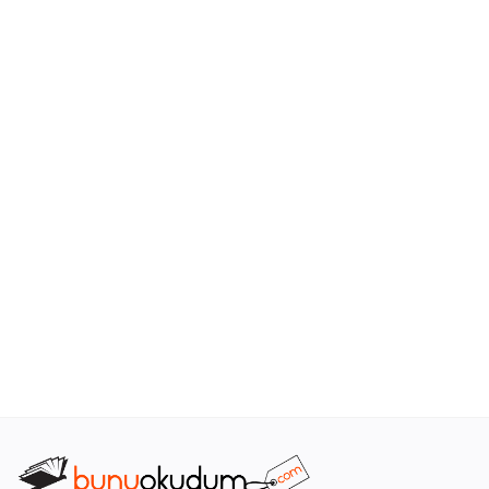
Araştırma - Tarih
Bilim
Din Tasavvuf
Felsefe
Hobi Kitapları
Sanat - Tasarım
Çizgi Roman
Mizah
Mitoloji Efsane
Diğer