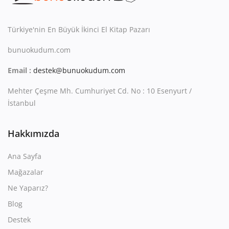
Kitaplığım
Destek Merkezi
Türkiye'nin En Büyük İkinci El Kitap Pazarı
bunuokudum.com
Mağazalar
Email :
destek@bunuokudum.com
Blog
Mehter Çeşme Mh. Cumhuriyet Cd. No : 10 Esenyurt /
İletişim
İstanbul
TRY (₺)
Hakkımızda
Ana Sayfa
Mağazalar
Ne Yaparız?
Blog
Destek