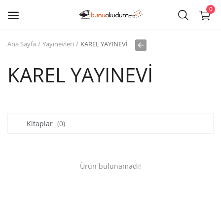
0
Ana Sayfa
Yayınevleri
KAREL YAYINEVİ
Kitap
Sat
KAREL YAYINEVİ
Giriş
Kayıt ol
Kitaplar
(0)
Edebiyat
Eğitim
Ürün bulunamadı!
Ders - Sınav Kitapları
Çocuk Kitapları