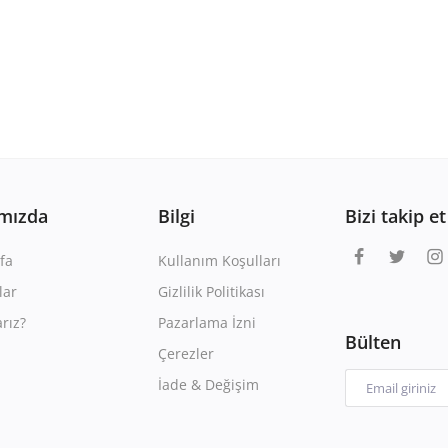
mızda
Bilgi
Bizi takip et
fa
Kullanım Koşulları
lar
Gizlilik Politikası
rız?
Pazarlama İzni
Bülten
Çerezler
İade & Değişim