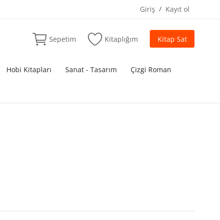
Giriş
/
Kayıt ol
Sepetim
Kitaplığım
Kitap Sat
Hobi Kitapları
Sanat - Tasarım
Çizgi Roman