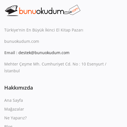
Kitaplığım
Destek Merkezi
Mağazalar
Türkiye'nin En Büyük İkinci El Kitap Pazarı
bunuokudum.com
Blog
Email :
destek@bunuokudum.com
İletişim
Mehter Çeşme Mh. Cumhuriyet Cd. No : 10 Esenyurt /
TRY (₺)
İstanbul
Hakkımızda
Ana Sayfa
Mağazalar
Ne Yaparız?
Blog