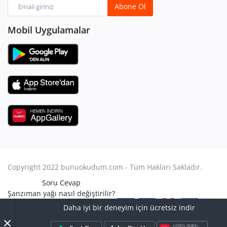
Abone Ol
Mobil Uygulamalar
Copyright 2022 bunuokudum.com - Tüm Hakları Sakladır.
Soru Cevap
Şanzıman yağı nasıl değiştirilir?
Aile Hukuku
Daha iyi bir deneyim için ücretsiz indir
Avukat Nasıl Olunur?
×
Turbo arızası nasıl anlaşılır?