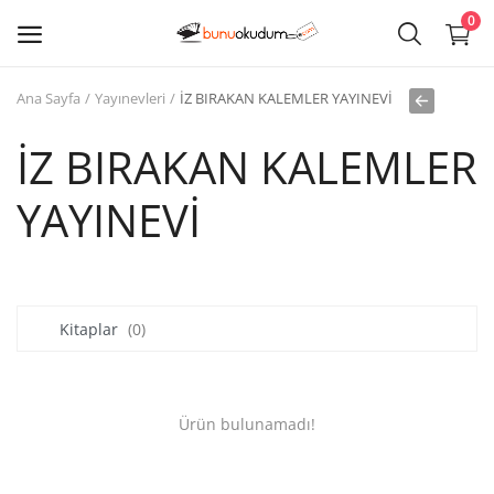
0
Ana Sayfa
Yayınevleri
İZ BIRAKAN KALEMLER YAYINEVİ
Kitap
Sat
İZ BIRAKAN KALEMLER
YAYINEVİ
Giriş
Kayıt ol
Edebiyat
Kitaplar
(0)
Eğitim
Ders - Sınav Kitapları
Ürün bulunamadı!
Çocuk Kitapları