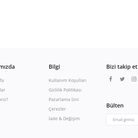
mızda
Bilgi
Bizi takip et
fa
Kullanım Koşulları
lar
Gizlilik Politikası
rız?
Pazarlama İzni
Bülten
Çerezler
İade & Değişim