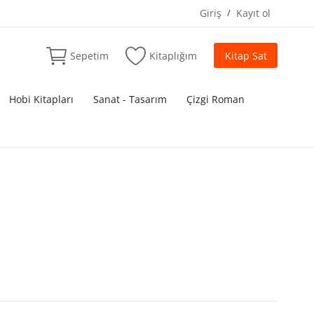
Giriş
/
Kayıt ol
Sepetim
Kitaplığım
Kitap Sat
Hobi Kitapları
Sanat - Tasarım
Çizgi Roman