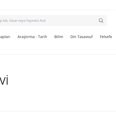
apları
Araştırma - Tarih
Bilim
Din Tasavvuf
Felsefe
Vİ