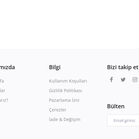
mızda
Bilgi
Bizi takip et
fa
Kullanım Koşulları
lar
Gizlilik Politikası
rız?
Pazarlama İzni
Bülten
Çerezler
İade & Değişim