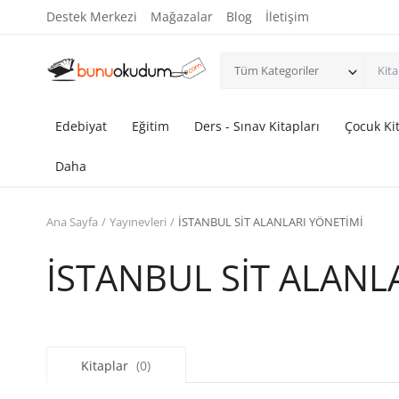
Destek Merkezi
Mağazalar
Blog
İletişim
Tüm Kategoriler
Edebiyat
Eğitim
Ders - Sınav Kitapları
Çocuk Kit
Daha
Ana Sayfa
Yayınevleri
İSTANBUL SİT ALANLARI YÖNETİMİ
İSTANBUL SİT ALANL
Kitaplar
(0)