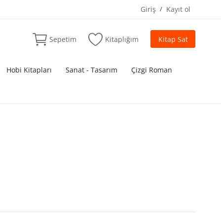
Giriş
/
Kayıt ol
Sepetim
Kitaplığım
Kitap Sat
Hobi Kitapları
Sanat - Tasarım
Çizgi Roman