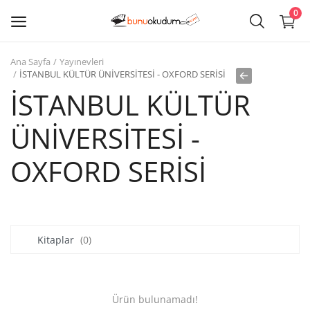
0
Ana Sayfa
Yayınevleri
Kitap
İSTANBUL KÜLTÜR ÜNİVERSİTESİ - OXFORD SERİSİ
Sat
İSTANBUL KÜLTÜR
ÜNİVERSİTESİ -
Giriş
OXFORD SERİSİ
Kayıt ol
Edebiyat
Eğitim
Kitaplar
(0)
Ders - Sınav Kitapları
Çocuk Kitapları
Ürün bulunamadı!