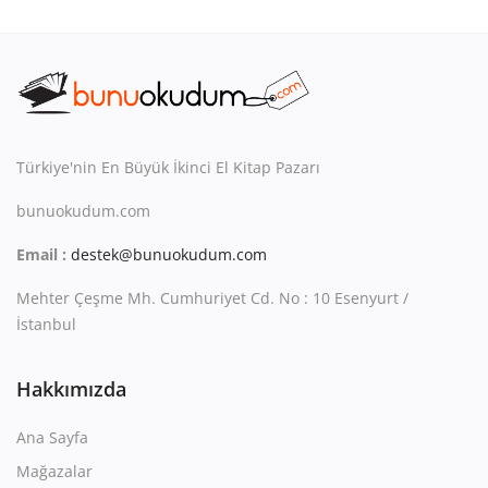
Kitaplığım
Destek Merkezi
Mağazalar
Blog
Türkiye'nin En Büyük İkinci El Kitap Pazarı
İletişim
bunuokudum.com
Email :
destek@bunuokudum.com
TRY (₺)
Mehter Çeşme Mh. Cumhuriyet Cd. No : 10 Esenyurt /
İstanbul
Hakkımızda
Ana Sayfa
Mağazalar