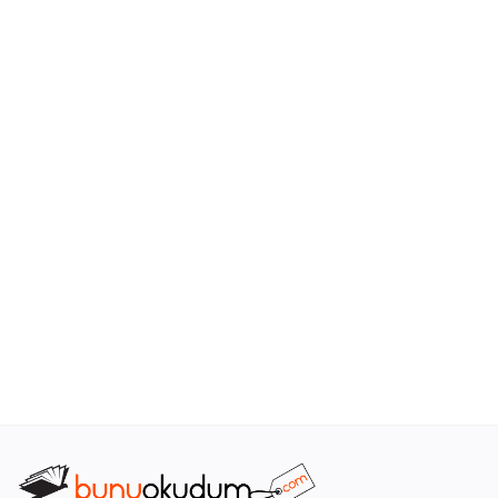
Araştırma - Tarih
Bilim
Din Tasavvuf
Felsefe
Hobi Kitapları
Sanat - Tasarım
Çizgi Roman
Mizah
Mitoloji Efsane
Diğer