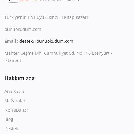
Kitaplığım
Destek Merkezi
Türkiye'nin En Büyük İkinci El Kitap Pazarı
bunuokudum.com
Mağazalar
Email :
destek@bunuokudum.com
Blog
Mehter Çeşme Mh. Cumhuriyet Cd. No : 10 Esenyurt /
İletişim
İstanbul
TRY (₺)
Hakkımızda
Ana Sayfa
Mağazalar
Ne Yaparız?
Blog
Destek