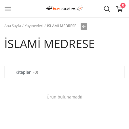
0
Ana Sayfa
Yayınevleri
İSLAMİ MEDRESE
Kitap
Sat
İSLAMİ MEDRESE
Giriş
Kayıt ol
Kitaplar
(0)
Edebiyat
Eğitim
Ürün bulunamadı!
Ders - Sınav Kitapları
Çocuk Kitapları