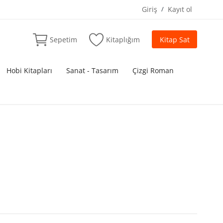
Giriş
/
Kayıt ol
Sepetim
Kitaplığım
Kitap Sat
Hobi Kitapları
Sanat - Tasarım
Çizgi Roman