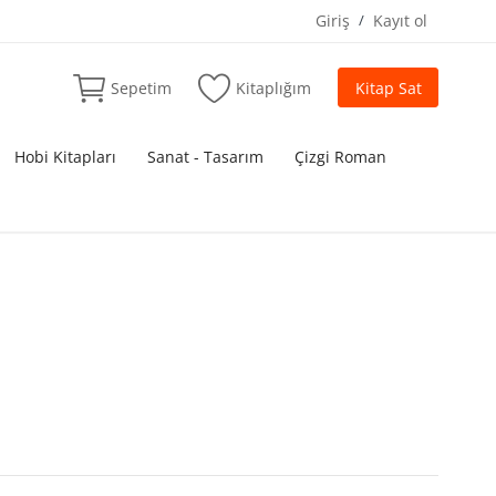
Giriş
/
Kayıt ol
Sepetim
Kitaplığım
Kitap Sat
Hobi Kitapları
Sanat - Tasarım
Çizgi Roman