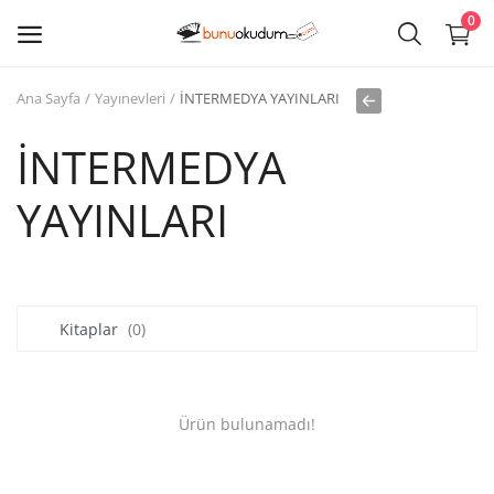
0
Ana Sayfa
Yayınevleri
İNTERMEDYA YAYINLARI
Kitap
Sat
İNTERMEDYA
YAYINLARI
Giriş
Kayıt ol
Edebiyat
Kitaplar
(0)
Eğitim
Ders - Sınav Kitapları
Ürün bulunamadı!
Çocuk Kitapları