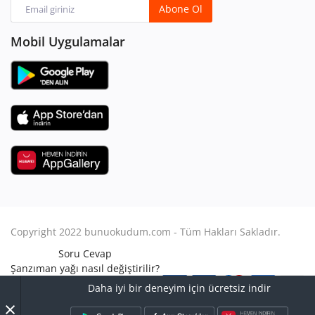
Abone Ol
Mobil Uygulamalar
Copyright 2022 bunuokudum.com - Tüm Hakları Sakladır.
Soru Cevap
Şanzıman yağı nasıl değiştirilir?
Aile Hukuku
Daha iyi bir deneyim için ücretsiz indir
Avukat Nasıl Olunur?
×
Turbo arızası nasıl anlaşılır?