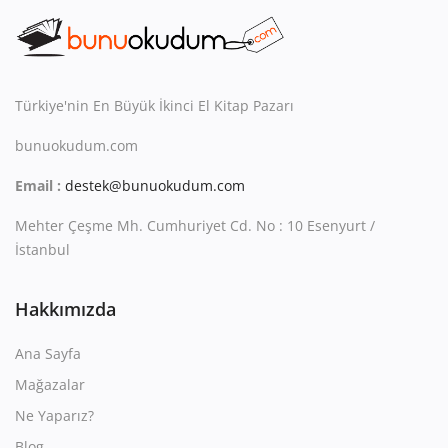
Kitaplığım
Destek Merkezi
Mağazalar
Türkiye'nin En Büyük İkinci El Kitap Pazarı
bunuokudum.com
Blog
Email :
destek@bunuokudum.com
İletişim
Mehter Çeşme Mh. Cumhuriyet Cd. No : 10 Esenyurt /
TRY (₺)
İstanbul
Hakkımızda
Ana Sayfa
Mağazalar
Ne Yaparız?
Blog