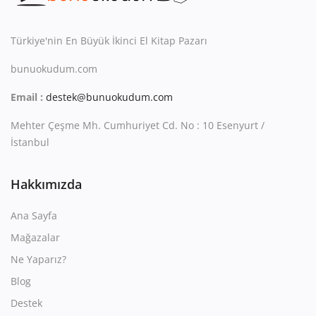
Kitaplığım
Destek Merkezi
Türkiye'nin En Büyük İkinci El Kitap Pazarı
bunuokudum.com
Mağazalar
Email :
destek@bunuokudum.com
Blog
Mehter Çeşme Mh. Cumhuriyet Cd. No : 10 Esenyurt /
İletişim
İstanbul
TRY (₺)
Hakkımızda
Ana Sayfa
Mağazalar
Ne Yaparız?
Blog
Destek