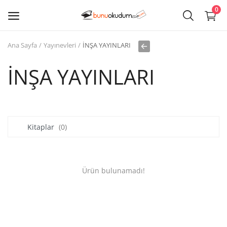
0
Ana Sayfa
Yayınevleri
İNŞA YAYINLARI
Kitap
Sat
İNŞA YAYINLARI
Giriş
Kayıt ol
Kitaplar
(0)
Edebiyat
Eğitim
Ürün bulunamadı!
Ders - Sınav Kitapları
Çocuk Kitapları