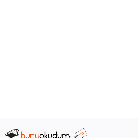
Araştırma - Tarih
Bilim
Din Tasavvuf
Felsefe
Hobi Kitapları
Sanat - Tasarım
Çizgi Roman
Mizah
Mitoloji Efsane
Diğer