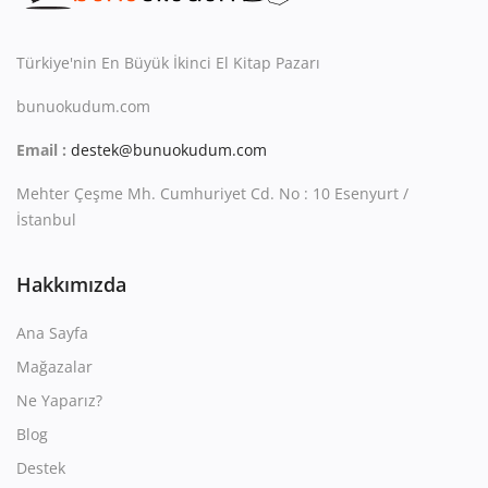
Kitaplığım
Destek Merkezi
Türkiye'nin En Büyük İkinci El Kitap Pazarı
bunuokudum.com
Mağazalar
Email :
destek@bunuokudum.com
Blog
Mehter Çeşme Mh. Cumhuriyet Cd. No : 10 Esenyurt /
İletişim
İstanbul
TRY (₺)
Hakkımızda
Ana Sayfa
Mağazalar
Ne Yaparız?
Blog
Destek