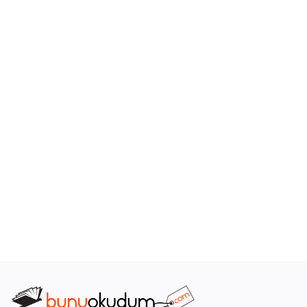
Araştırma - Tarih
Bilim
Din Tasavvuf
Felsefe
Hobi Kitapları
Sanat - Tasarım
Çizgi Roman
Mizah
Mitoloji Efsane
Diğer