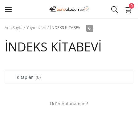
0
Ana Sayfa
Yayınevleri
İNDEKS KİTABEVİ
Kitap
Sat
İNDEKS KİTABEVİ
Giriş
Kayıt ol
Kitaplar
(0)
Edebiyat
Eğitim
Ürün bulunamadı!
Ders - Sınav Kitapları
Çocuk Kitapları