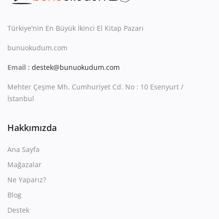
Kitaplığım
Destek Merkezi
Türkiye'nin En Büyük İkinci El Kitap Pazarı
bunuokudum.com
Mağazalar
Email :
destek@bunuokudum.com
Blog
Mehter Çeşme Mh. Cumhuriyet Cd. No : 10 Esenyurt /
İletişim
İstanbul
TRY (₺)
Hakkımızda
Ana Sayfa
Mağazalar
Ne Yaparız?
Blog
Destek