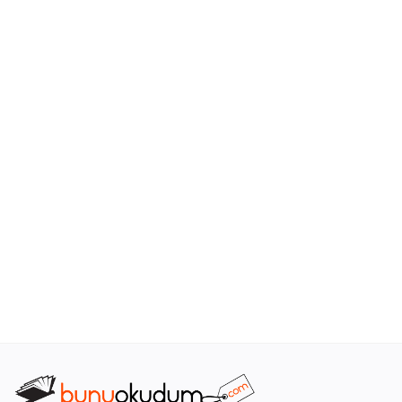
Araştırma - Tarih
Bilim
Din Tasavvuf
Felsefe
Hobi Kitapları
Sanat - Tasarım
Çizgi Roman
Mizah
Mitoloji Efsane
Diğer