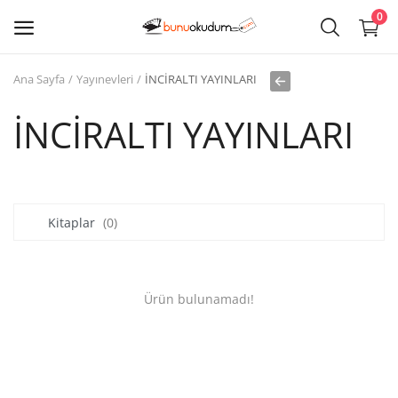
0
Ana Sayfa
Yayınevleri
İNCİRALTI YAYINLARI
Kitap
Sat
İNCİRALTI YAYINLARI
Giriş
Kayıt ol
Kitaplar
(0)
Edebiyat
Eğitim
Ürün bulunamadı!
Ders - Sınav Kitapları
Çocuk Kitapları