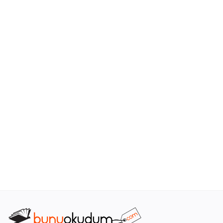
Araştırma - Tarih
Bilim
Din Tasavvuf
Felsefe
Hobi Kitapları
Sanat - Tasarım
Çizgi Roman
Mizah
Mitoloji Efsane
Diğer