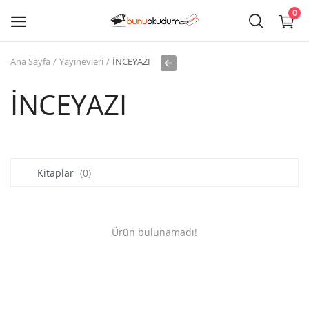
0
Ana Sayfa
Yayınevleri
İNCEYAZI
Kitap
Sat
İNCEYAZI
Giriş
Kayıt ol
Kitaplar
(0)
Edebiyat
Eğitim
Ürün bulunamadı!
Ders - Sınav Kitapları
Çocuk Kitapları