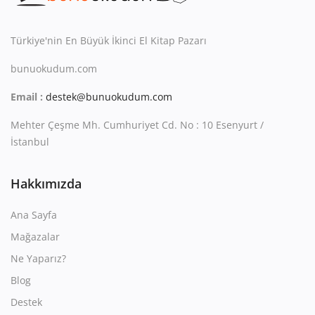
Kitaplığım
Destek Merkezi
Türkiye'nin En Büyük İkinci El Kitap Pazarı
bunuokudum.com
Mağazalar
Email :
destek@bunuokudum.com
Blog
Mehter Çeşme Mh. Cumhuriyet Cd. No : 10 Esenyurt /
İletişim
İstanbul
TRY (₺)
Hakkımızda
Ana Sayfa
Mağazalar
Ne Yaparız?
Blog
Destek