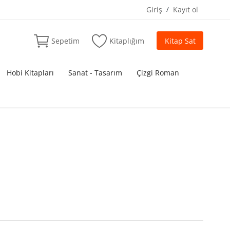
Giriş
/
Kayıt ol
Sepetim
Kitaplığım
Kitap Sat
Hobi Kitapları
Sanat - Tasarım
Çizgi Roman