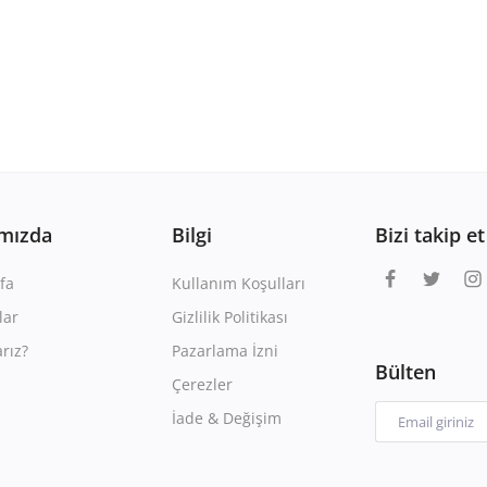
mızda
Bilgi
Bizi takip et
fa
Kullanım Koşulları
lar
Gizlilik Politikası
rız?
Pazarlama İzni
Bülten
Çerezler
İade & Değişim