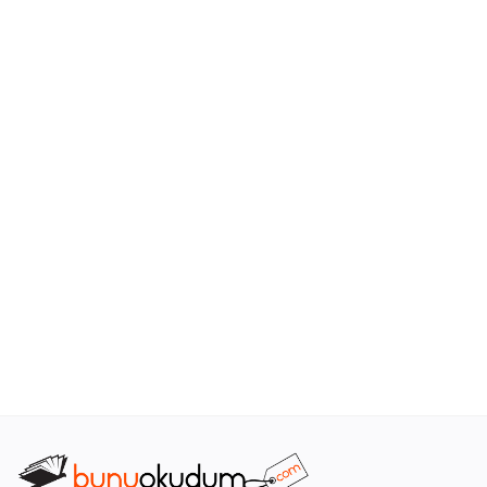
Araştırma - Tarih
Bilim
Din Tasavvuf
Felsefe
Hobi Kitapları
Sanat - Tasarım
Çizgi Roman
Mizah
Mitoloji Efsane
Diğer