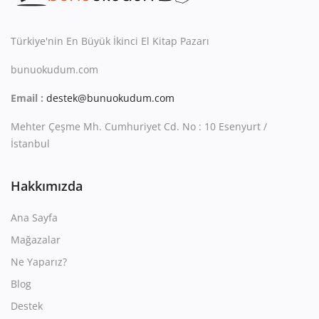
Kitaplığım
Destek Merkezi
Türkiye'nin En Büyük İkinci El Kitap Pazarı
bunuokudum.com
Mağazalar
Email :
destek@bunuokudum.com
Blog
Mehter Çeşme Mh. Cumhuriyet Cd. No : 10 Esenyurt /
İletişim
İstanbul
TRY (₺)
Hakkımızda
Ana Sayfa
Mağazalar
Ne Yaparız?
Blog
Destek