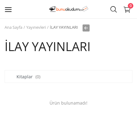
0
Ana Sayfa
Yayınevleri
İLAY YAYINLARI
Kitap
Sat
İLAY YAYINLARI
Giriş
Kayıt ol
Kitaplar
(0)
Edebiyat
Eğitim
Ürün bulunamadı!
Ders - Sınav Kitapları
Çocuk Kitapları