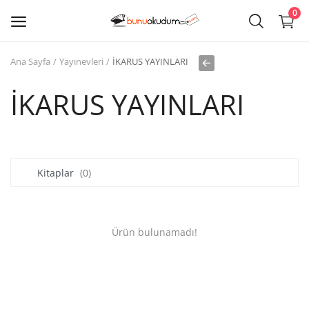
0
Ana Sayfa
Yayınevleri
İKARUS YAYINLARI
Kitap
Sat
İKARUS YAYINLARI
Giriş
Kayıt ol
Kitaplar
(0)
Edebiyat
Eğitim
Ürün bulunamadı!
Ders - Sınav Kitapları
Çocuk Kitapları