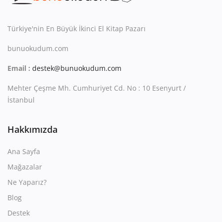
Kitaplığım
Destek Merkezi
Türkiye'nin En Büyük İkinci El Kitap Pazarı
bunuokudum.com
Mağazalar
Email :
destek@bunuokudum.com
Blog
Mehter Çeşme Mh. Cumhuriyet Cd. No : 10 Esenyurt /
İletişim
İstanbul
TRY (₺)
Hakkımızda
Ana Sayfa
Mağazalar
Ne Yaparız?
Blog
Destek