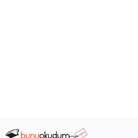
Araştırma - Tarih
Bilim
Din Tasavvuf
Felsefe
Hobi Kitapları
Sanat - Tasarım
Çizgi Roman
Mizah
Mitoloji Efsane
Diğer