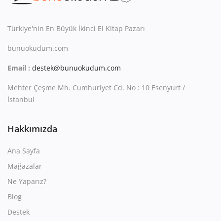
Kitaplığım
Destek Merkezi
Türkiye'nin En Büyük İkinci El Kitap Pazarı
bunuokudum.com
Mağazalar
Email :
destek@bunuokudum.com
Blog
Mehter Çeşme Mh. Cumhuriyet Cd. No : 10 Esenyurt /
İletişim
İstanbul
TRY (₺)
Hakkımızda
Ana Sayfa
Mağazalar
Ne Yaparız?
Blog
Destek