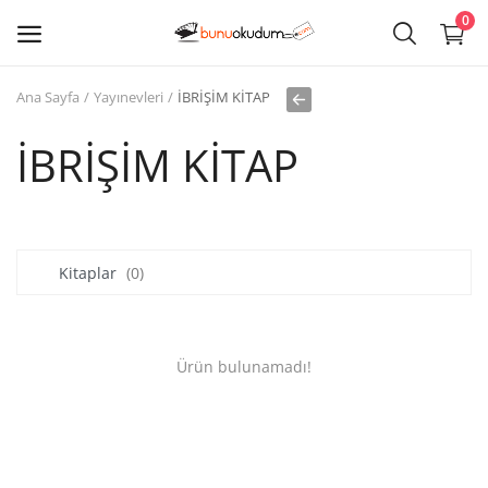
0
Ana Sayfa
Yayınevleri
İBRİŞİM KİTAP
Kitap
Sat
İBRİŞİM KİTAP
Giriş
Kayıt ol
Kitaplar
(0)
Edebiyat
Eğitim
Ürün bulunamadı!
Ders - Sınav Kitapları
Çocuk Kitapları