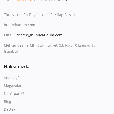
Kitaplığım
Destek Merkezi
Türkiye'nin En Büyük İkinci El Kitap Pazarı
bunuokudum.com
Mağazalar
Email :
destek@bunuokudum.com
Blog
Mehter Çeşme Mh. Cumhuriyet Cd. No : 10 Esenyurt /
İletişim
İstanbul
TRY (₺)
Hakkımızda
Ana Sayfa
Mağazalar
Ne Yaparız?
Blog
Destek