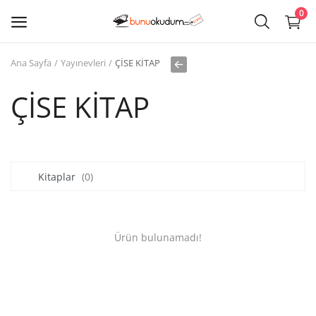
0
Ana Sayfa
Yayınevleri
ÇİSE KİTAP
Kitap
Sat
ÇİSE KİTAP
Giriş
Kayıt ol
Kitaplar
(0)
Edebiyat
Eğitim
Ürün bulunamadı!
Ders - Sınav Kitapları
Çocuk Kitapları