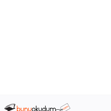
Araştırma - Tarih
Bilim
Din Tasavvuf
Felsefe
Hobi Kitapları
Sanat - Tasarım
Çizgi Roman
Mizah
Mitoloji Efsane
Diğer