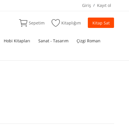
Giriş
/
Kayıt ol
Sepetim
Kitaplığım
Kitap Sat
Hobi Kitapları
Sanat - Tasarım
Çizgi Roman