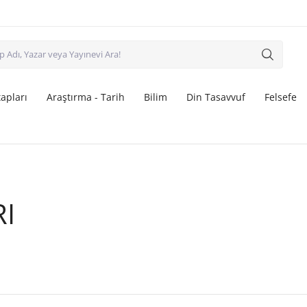
apları
Araştırma - Tarih
Bilim
Din Tasavvuf
Felsefe
I