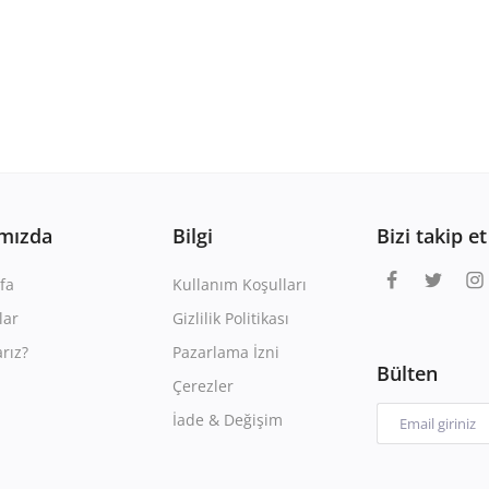
mızda
Bilgi
Bizi takip et
fa
Kullanım Koşulları
lar
Gizlilik Politikası
rız?
Pazarlama İzni
Bülten
Çerezler
İade & Değişim