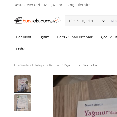
Destek Merkezi
Mağazalar
Blog
İletişim
Tüm Kategoriler
Edebiyat
Eğitim
Ders - Sınav Kitapları
Çocuk Kit
Daha
Ana Sayfa
Edebiyat
Roman
Yağmur'dan Sonra Deniz