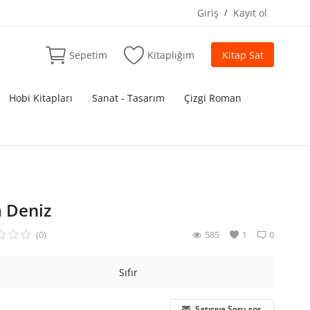
Giriş
/
Kayıt ol
Sepetim
Kitaplığım
Kitap Sat
Hobi Kitapları
Sanat - Tasarım
Çizgi Roman
 Deniz
(0)
585
1
0
Sıfır
Satıcıya Soru sor