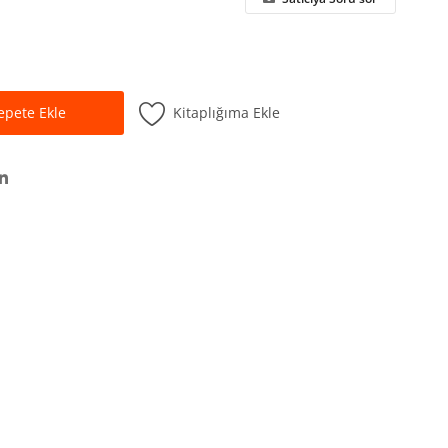
Kitaplığıma Ekle
epete Ekle