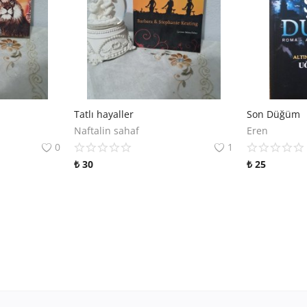
Tatlı hayaller
Son Düğüm
Naftalin sahaf
Eren
0
1
₺
30
₺
25