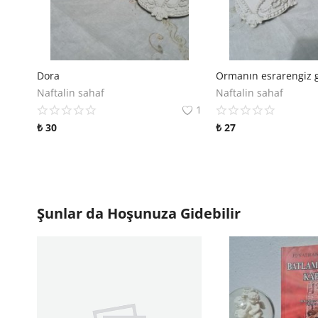
Dora
Ormanın esrarengiz g
Naftalin sahaf
Naftalin sahaf
1
₺
30
₺
27
Şunlar da Hoşunuza Gidebilir