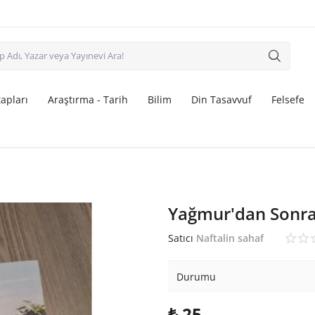
apları
Araştırma - Tarih
Bilim
Din Tasavvuf
Felsefe
Yağmur'dan Sonra
Satıcı
Naftalin sahaf
Durumu
₺
25