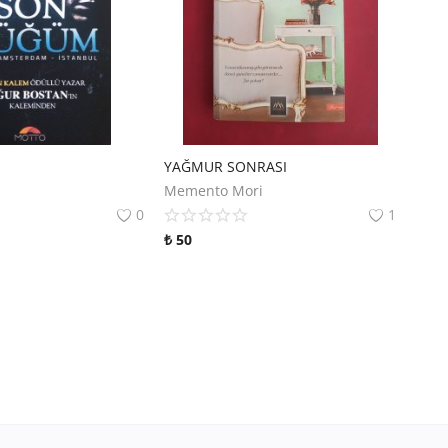
YAĞMUR SONRASI
Memento Mori
0
1
₺
50