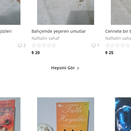
özleri
Bahçemde yeşeren umutlar
Cennete bir b
Naftalin sahaf
Naftalin sah
2
1
₺
20
₺
25
Hepsini Gör