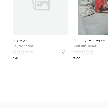
Başlangıç
Batlamyusun kapisi
Beyzaecerbas
Naftalin sahaf
0
₺
40
₺
22