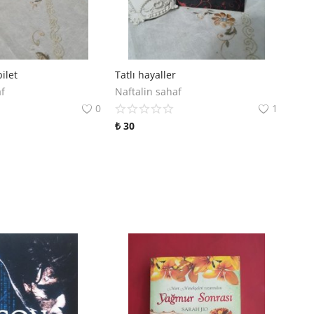
ilet
Tatlı hayaller
af
Naftalin sahaf
0
1
₺
30