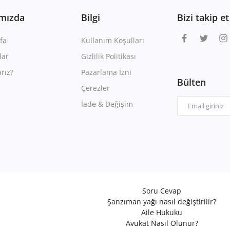
mızda
Bilgi
Bizi takip et
fa
Kullanım Koşulları
lar
Gizlilik Politikası
rız?
Pazarlama İzni
Bülten
Çerezler
İade & Değişim
Soru Cevap
Şanzıman yağı nasıl değiştirilir?
Aile Hukuku
Avukat Nasıl Olunur?