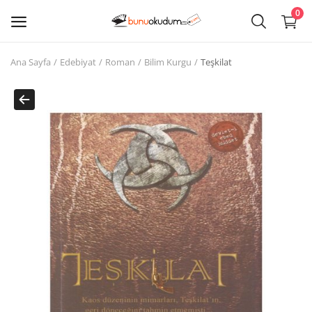
0
Ana Sayfa
Edebiyat
Roman
Bilim Kurgu
Teşkilat
Kitap
Sat
Giriş
Kayıt ol
Edebiyat
Eğitim
Ders - Sınav Kitapları
Çocuk Kitapları