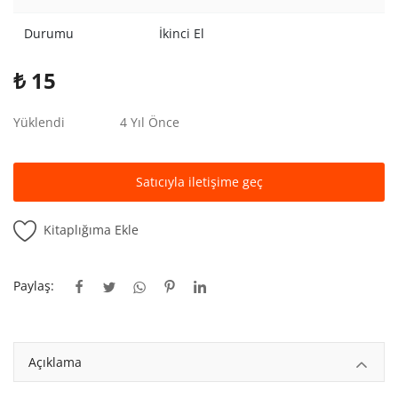
Kitaplığım
Durumu
İkinci El
Destek Merkezi
₺
15
Mağazalar
Yüklendi
4 Yıl Önce
Blog
İletişim
Satıcıyla iletişime geç
TRY (₺)
Kitaplığıma Ekle
Paylaş:
Açıklama