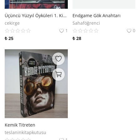
Üçüncü Yüzyıl Öyküleri 1. Kitap İlk Özgürler
Endgame Gök Anahtarı
cekirge
Sahaföğrenci
1
0
₺
25
₺
28
Kemik Titreten
teslaninkitapkutusu
1