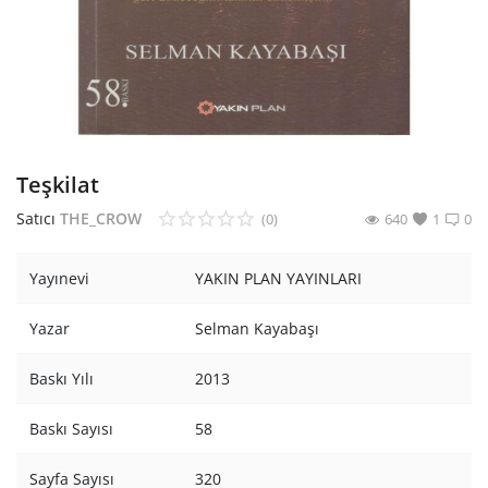
Araştırma - Tarih
Bilim
Din Tasavvuf
Felsefe
Teşkilat
Hobi Kitapları
Satıcı
THE_CROW
(0)
640
1
0
Sanat - Tasarım
Yayınevi
YAKIN PLAN YAYINLARI
Çizgi Roman
Yazar
Selman Kayabaşı
Mizah
Baskı Yılı
2013
Mitoloji Efsane
Baskı Sayısı
58
Diğer
Sayfa Sayısı
320