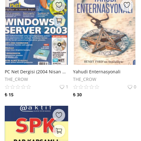
PC Net Dergisi (2004 Nisan 79. Sayı)
Yahudi Enternasyonali
THE_CROW
THE_CROW
1
0
₺
15
₺
30