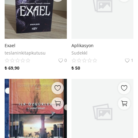
Exael
Aplikasyon
teslaninkitapkutusu
Sudekkl
0
1
₺
69,90
₺
50