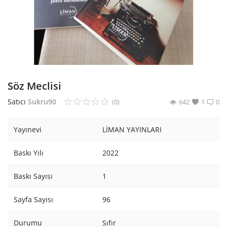
Araştırma - Tarih
Bilim
Din Tasavvuf
Felsefe
Söz Meclisi
Hobi Kitapları
Satıcı
Sukru90
(0)
642
1
0
Sanat - Tasarım
Yayınevi
LİMAN YAYINLARI
Çizgi Roman
Baskı Yılı
2022
Mizah
Baskı Sayısı
1
Mitoloji Efsane
Sayfa Sayısı
96
Diğer
Durumu
Sıfır