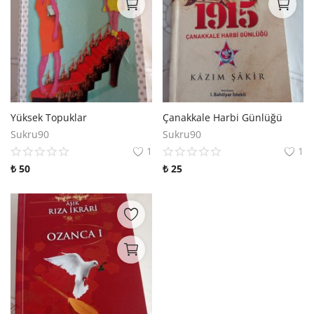
Yüksek Topuklar
Çanakkale Harbi Günlüğü
Sukru90
Sukru90
1
1
₺
50
₺
25