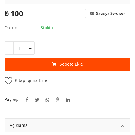
Kitaplığım
₺
100
Satıcıya Soru sor
Destek Merkezi
Durum
Stokta
Mağazalar
Blog
-
+
İletişim
Sepete Ekle
TRY (₺)
Kitaplığıma Ekle
Paylaş:
Açıklama