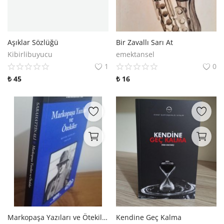
Aşıklar Sözlüğü
Bir Zavallı Sarı At
Kibirlibuyucu
emektansel
1
0
₺
45
₺
16
Markopaşa Yazıları ve Ötekiler
Kendine Geç Kalma