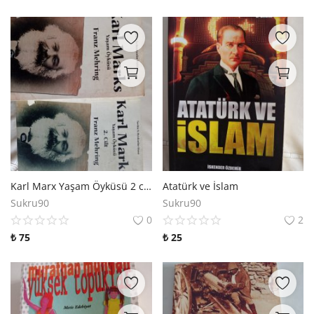
Karl Marx Yaşam Öyküsü 2 cilt
Atatürk ve İslam
Sukru90
Sukru90
0
2
₺
75
₺
25