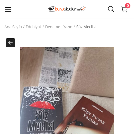
0
Ana Sayfa
Edebiyat
Deneme - Yazın
Söz Meclisi
Kitap
Sat
Giriş
Kayıt ol
Edebiyat
Eğitim
Ders - Sınav Kitapları
Çocuk Kitapları