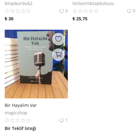
kitapkurdu62
teslaninkitapkutusu
0
0
₺
30
₺
25,75
Bir Hayalim Var
magicshop
1
Bir Teklif İsteği