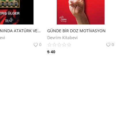
AVRUPA BASININDA ATATÜRK VE ZAFERE GİDEN YOL
GÜNDE BİR DOZ MOTİVASYON
evi
Devrim Kitabevi
0
0
₺
40