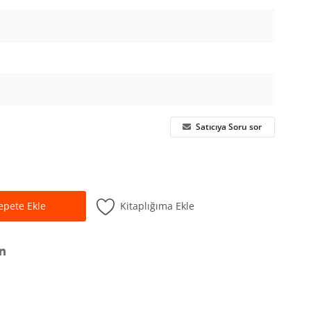
Satıcıya Soru sor
Kitaplığıma Ekle
epete Ekle