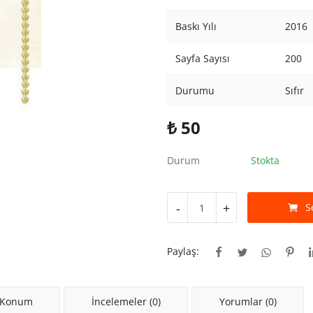
Baskı Yılı
2016
Sayfa Sayısı
200
Durumu
Sıfır
₺
50
Durum
Stokta
-
+
S
Paylaş:
 Konum
İncelemeler (0)
Yorumlar (0)