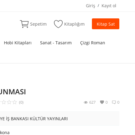
Giriş
/
Kayıt ol
Sepetim
Kitaplığım
Kitap Sat
Hobi Kitapları
Sanat - Tasarım
Çizgi Roman
VUNMASI
(0)
627
0
0
YE İŞ BANKASI KÜLTÜR YAYINLARI
okona