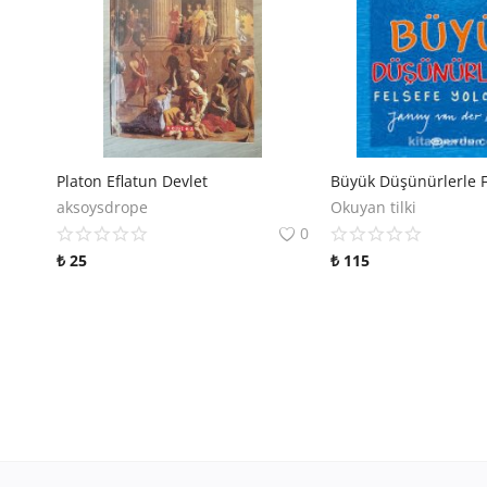
Platon Eflatun Devlet
aksoysdrope
Okuyan tilki
0
₺
25
₺
115