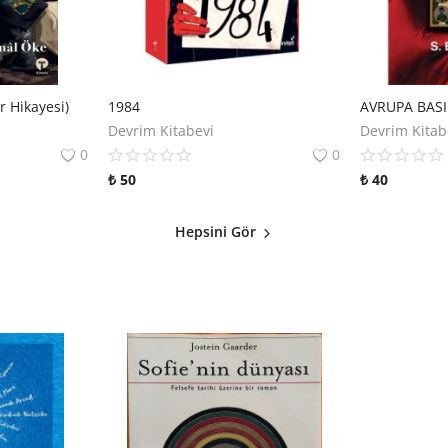
r Hikayesi)
1984
Devrim Kitabevi
Devrim Kitab
0
0
₺
50
₺
40
Hepsini Gör