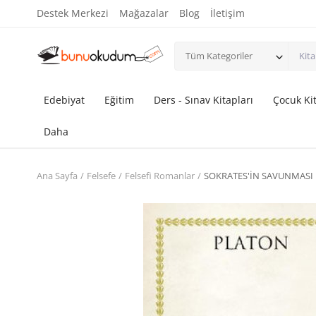
Destek Merkezi
Mağazalar
Blog
İletişim
Tüm Kategoriler
Edebiyat
Eğitim
Ders - Sınav Kitapları
Çocuk Kit
Daha
Ana Sayfa
Felsefe
Felsefi Romanlar
SOKRATES'İN SAVUNMASI