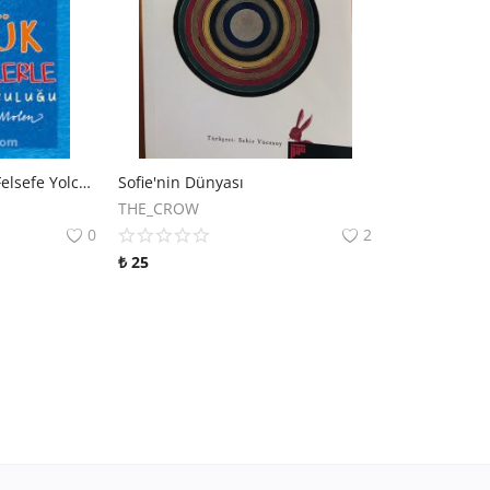
Büyük Düşünürlerle Felsefe Yolculuğu
Sofie'nin Dünyası
THE_CROW
0
2
₺
25