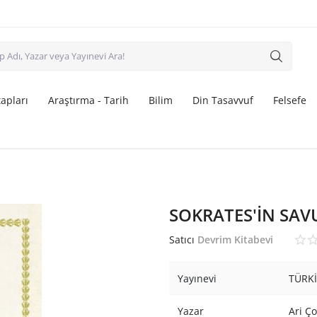
apları
Araştırma - Tarih
Bilim
Din Tasavvuf
Felsefe
SOKRATES'İN SA
Satıcı
Devrim Kitabevi
Yayınevi
TÜRKİ
Yazar
Ari Ç