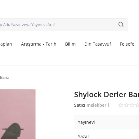
apları
Araştırma - Tarih
Bilim
Din Tasavvuf
Felsefe
 Bana
Shylock Derler Ba
Satıcı
melekberil
Yayınevi
Yazar