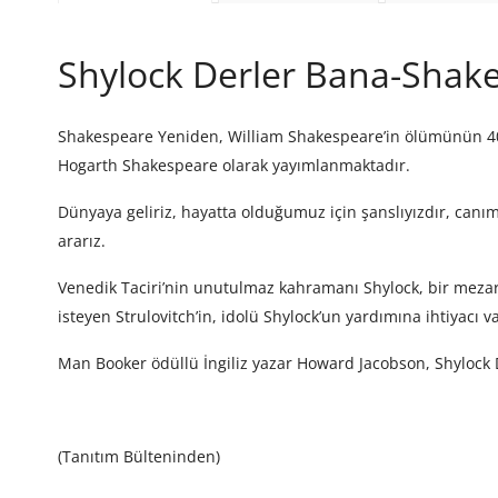
Shylock Derler Bana-Shake
Shakespeare Yeniden, William Shakespeare’in ölümünün 400. 
Hogarth Shakespeare olarak yayımlanmaktadır.
Dünyaya geliriz, hayatta olduğumuz için şanslıyızdır, canı
ararız.
Venedik Taciri’nin unutulmaz kahramanı Shylock, bir mezarlı
isteyen Strulovitch’in, idolü Shylock’un yardımına ihtiyacı va
Man Booker ödüllü İngiliz yazar Howard Jacobson, Shylock De
(Tanıtım Bülteninden)