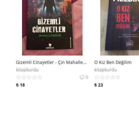
Gizemli Cinayetler - Çin Mahallesi'ndeki Sır
O Kız Ben Değilim
kitapkurdu
kitapkurdu
0
₺
18
₺
23