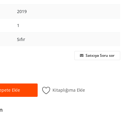
2019
1
Sıfır
Satıcıya Soru sor
Kitaplığıma Ekle
epete Ekle