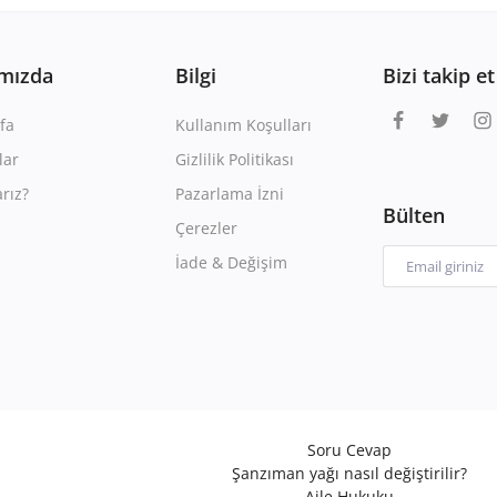
mızda
Bilgi
Bizi takip et
fa
Kullanım Koşulları
lar
Gizlilik Politikası
rız?
Pazarlama İzni
Bülten
Çerezler
İade & Değişim
Soru Cevap
Şanzıman yağı nasıl değiştirilir?
Aile Hukuku