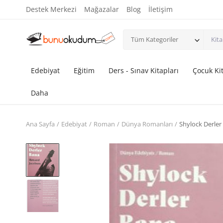
Destek Merkezi
Mağazalar
Blog
İletişim
Tüm Kategoriler
Edebiyat
Eğitim
Ders - Sınav Kitapları
Çocuk Kit
Daha
Ana Sayfa
Edebiyat
Roman
Dünya Romanları
Shylock Derler