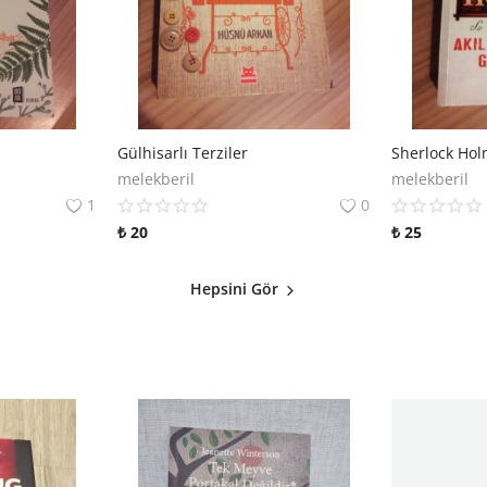
Gülhisarlı Terziler
melekberil
melekberil
1
0
₺
20
₺
25
Hepsini Gör