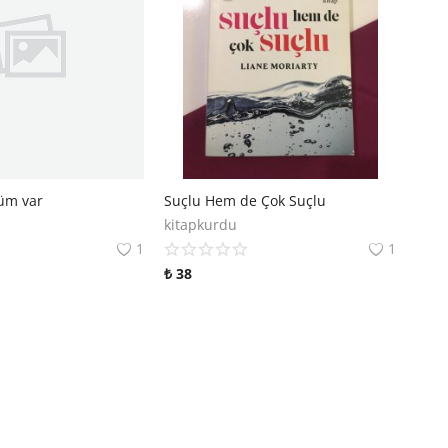
üm var
Suçlu Hem de Çok Suçlu
kitapkurdu
1
1
₺
38