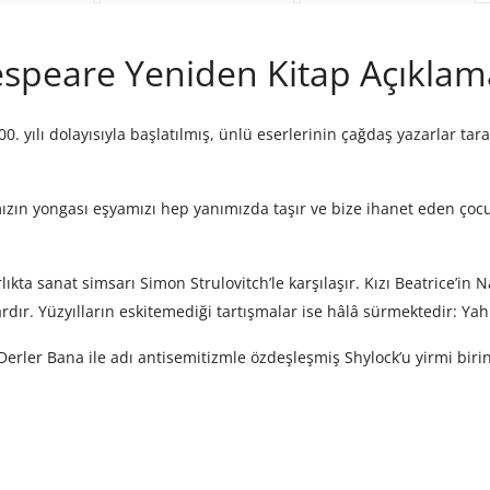
speare Yeniden Kitap Açıklam
yılı dolayısıyla başlatılmış, ünlü eserlerinin çağdaş yazarlar tar
mızın yongası eşyamızı hep yanımızda taşır ve bize ihanet eden ço
kta sanat simsarı Simon Strulovitch’le karşılaşır. Kızı Beatrice’in
rdır. Yüzyılların eskitemediği tartışmalar ise hâlâ sürmektedir: Yahud
rler Bana ile adı antisemitizmle özdeşleşmiş Shylock’u yirmi birinc