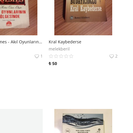
Sherlock Holmes - Akıl Oyunlarının Gölgesinde
Kral Kaybederse
melekberil
1
2
₺
50