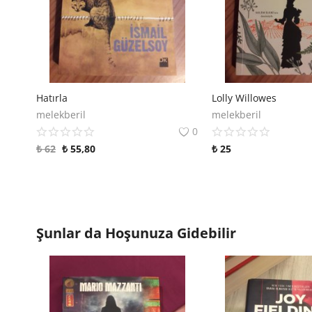
Hatırla
Lolly Willowes
melekberil
melekberil
0
₺
62
₺
55,80
₺
25
Şunlar da Hoşunuza Gidebilir