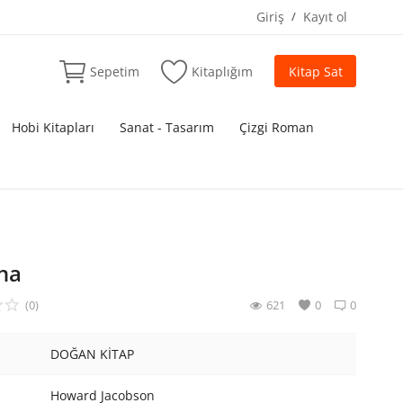
Giriş
/
Kayıt ol
Sepetim
Kitaplığım
Kitap Sat
Hobi Kitapları
Sanat - Tasarım
Çizgi Roman
na
(0)
621
0
0
DOĞAN KİTAP
Howard Jacobson