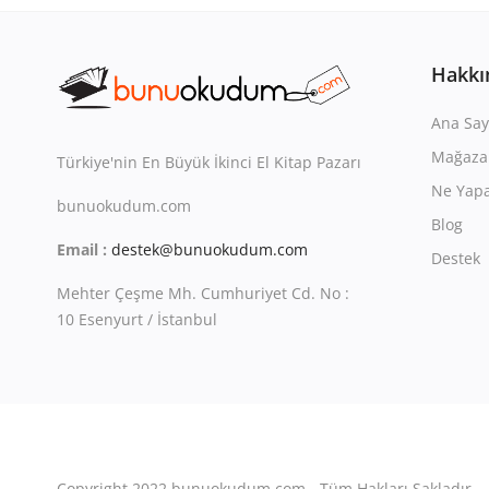
Hakkı
Ana Say
Mağaza
Türkiye'nin En Büyük İkinci El Kitap Pazarı
Ne Yapa
bunuokudum.com
Blog
Email :
destek@bunuokudum.com
Destek
Mehter Çeşme Mh. Cumhuriyet Cd. No :
10 Esenyurt / İstanbul
Copyright 2022 bunuokudum.com - Tüm Hakları Sakladır.