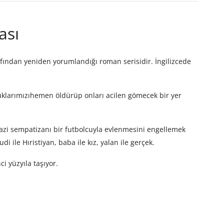
ası
afından yeniden yorumlandığı roman serisidir. İngilizcede
cuklarımızıhemen öldürüp onları acilen gömecek bir yer
 Nazi sempatizanı bir futbolcuyla evlenmesini engellemek
i ile Hıristiyan, baba ile kız, yalan ile gerçek.
i yüzyıla taşıyor.