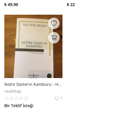
₺
49,90
₺
22
Notre Dame'ın Kamburu - Hasan Ali Yücel Klasikleri
realkitap
1
Bir Teklif İsteği