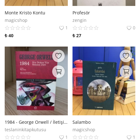
Monte Kristo Kontu
Profesör
magicshop
zengin
1
0
₺
40
₺
27
1984 - George Orwell / İletişim Klasikleri
Salambo
teslaninkitapkutusu
magicshop
1
1