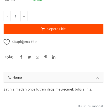
Kitaplığım
Destek Merkezi
-
+
Mağazalar
Sepete Ekle
Blog
Kitaplığıma Ekle
İletişim
TRY (₺)
Paylaş:
Açıklama
Satın almadan önce lütfen iletişime geçerek bilgi alınız.
Bu ürünü rapor et