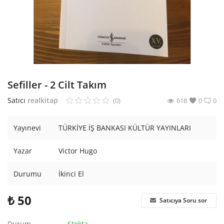
Araştırma - Tarih
Bilim
Din Tasavvuf
Felsefe
Sefiller - 2 Cilt Takım
Hobi Kitapları
Satıcı
realkitap
(0)
618
0
0
Sanat - Tasarım
Yayınevi
TÜRKİYE İŞ BANKASI KÜLTÜR YAYINLARI
Çizgi Roman
Yazar
Victor Hugo
Mizah
Durumu
İkinci El
Mitoloji Efsane
₺
50
Satıcıya Soru sor
Diğer
Durum
Stokta