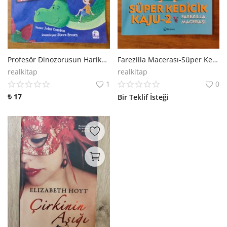
Profesör Dinozorusun Harikalar Diyarı
Farezilla Macerası-Süper Kedicik Kaju 2
realkitap
realkitap
1
0
₺
17
Bir Teklif İsteği