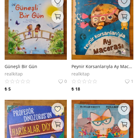
Güneşli Bir Gün
Peynir Korsanlarıyla Ay Macerası
realkitap
realkitap
0
1
₺
5
₺
18