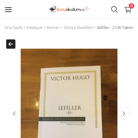
0
Ana Sayfa
Edebiyat
Roman
Dünya Klasikleri
Sefiller - 2 Cilt Takım
Kitap
Sat
Giriş
Kayıt ol
Edebiyat
Eğitim
Ders - Sınav Kitapları
Çocuk Kitapları