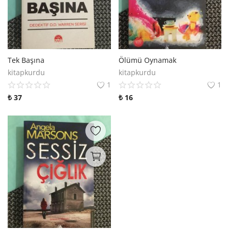
Tek Başına
Ölümü Oynamak
kitapkurdu
kitapkurdu
1
1
₺
37
₺
16