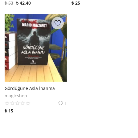
₺
53
₺
42,40
₺
25
Gördüğüne Asla İnanma
magicshop
1
₺
15