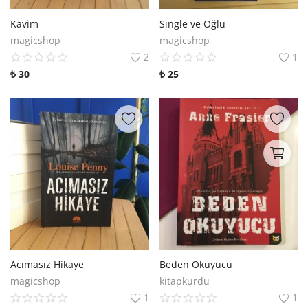
Kavim
Single ve Oğlu
magicshop
magicshop
2
1
₺
30
₺
25
Acımasız Hikaye
Beden Okuyucu
magicshop
kitapkurdu
1
1