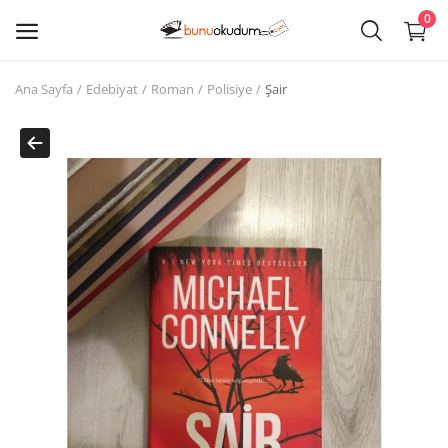
0
Ana Sayfa
Edebiyat
Roman
Polisiye
Şair
Kitap
Sat
Giriş
Kayıt ol
Edebiyat
Eğitim
Ders - Sınav Kitapları
Çocuk Kitapları