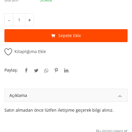
Kitaplığım
Destek Merkezi
-
+
Mağazalar
Sepete Ekle
Blog
Kitaplığıma Ekle
İletişim
TRY (₺)
Paylaş:
Açıklama
Satın almadan önce lütfen iletişime geçerek bilgi alınız.
Bu ürünü rapor et