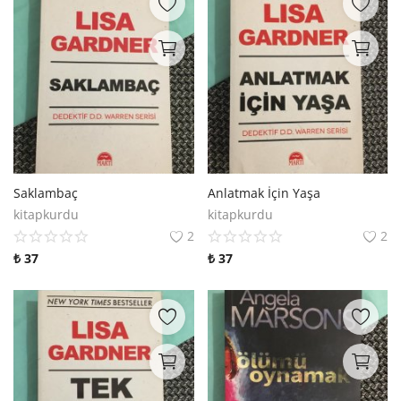
Saklambaç
Anlatmak İçin Yaşa
kitapkurdu
kitapkurdu
2
2
₺
37
₺
37