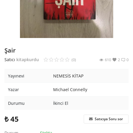
Araştırma - Tarih
Bilim
Din Tasavvuf
Felsefe
Şair
Hobi Kitapları
Satıcı
kitapkurdu
(0)
610
2
0
Sanat - Tasarım
Yayınevi
NEMESİS KİTAP
Çizgi Roman
Yazar
Michael Connelly
Mizah
Durumu
İkinci El
Mitoloji Efsane
₺
45
Satıcıya Soru sor
Diğer
Durum
Stokta