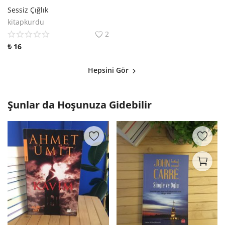
Sessiz Çığlık
kitapkurdu
2
₺
16
Hepsini Gör
Şunlar da Hoşunuza Gidebilir