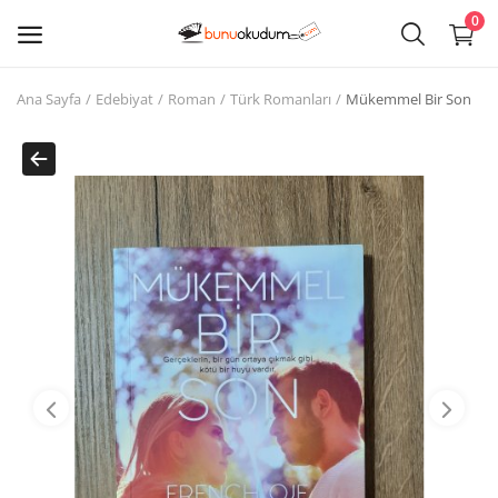
0
Ana Sayfa
Edebiyat
Roman
Türk Romanları
Mükemmel Bir Son
Kitap
Sat
Giriş
Kayıt ol
Edebiyat
Eğitim
Ders - Sınav Kitapları
Çocuk Kitapları