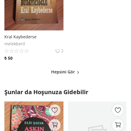
Kral Kaybederse
melekberil
2
₺
50
Hepsini Gör
Şunlar da Hoşunuza Gidebilir