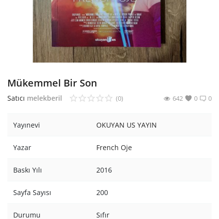
Araştırma - Tarih
Bilim
Din Tasavvuf
Felsefe
Mükemmel Bir Son
Hobi Kitapları
Satıcı
melekberil
(0)
642
0
0
Sanat - Tasarım
Yayınevi
OKUYAN US YAYIN
Çizgi Roman
Yazar
French Oje
Mizah
Baskı Yılı
2016
Mitoloji Efsane
Sayfa Sayısı
200
Diğer
Durumu
Sıfır