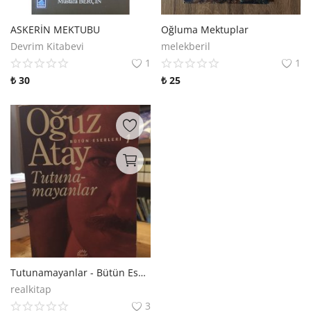
ASKERİN MEKTUBU
Oğluma Mektuplar
Devrim Kitabevi
melekberil
1
1
₺
30
₺
25
Tutunamayanlar - Bütün Eserleri - 1
realkitap
3