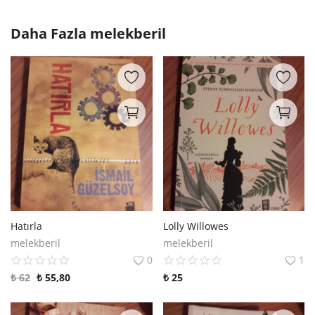
Daha Fazla
melekberil
Hatırla
Lolly Willowes
melekberil
melekberil
0
1
₺
62
₺
55,80
₺
25