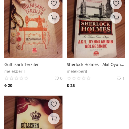
Gülhisarlı Terziler
Sherlock Holmes - Akıl Oyunlarının Gölgesinde
melekberil
melekberil
0
1
₺
20
₺
25