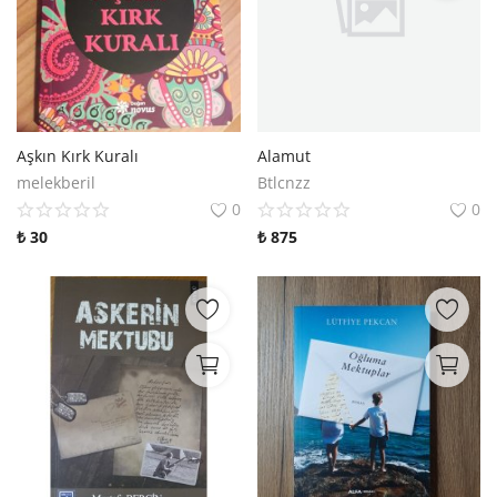
Aşkın Kırk Kuralı
Alamut
melekberil
Btlcnzz
0
0
₺
30
₺
875