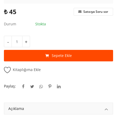
Kitaplığım
₺
45
Satıcıya Soru sor
Destek Merkezi
Durum
Stokta
Mağazalar
Blog
-
+
İletişim
Sepete Ekle
TRY (₺)
Kitaplığıma Ekle
Paylaş:
Açıklama