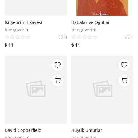
İki Şehrin Hikayesi
Babalar ve Oğullar
benguverim
benguverim
0
1
₺
11
₺
11
David Copperfield
Büyük Umutlar
benguverim
benguverim