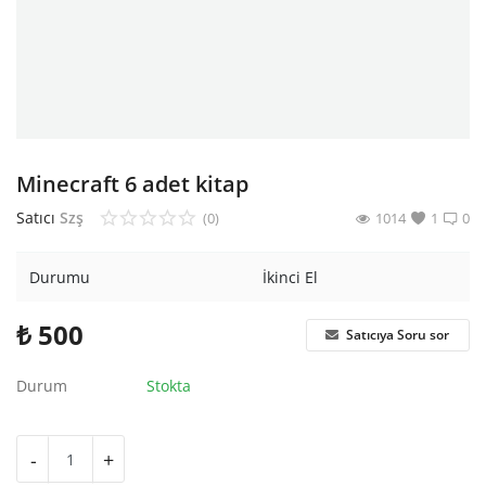
Araştırma - Tarih
Bilim
Din Tasavvuf
Felsefe
Minecraft 6 adet kitap
Hobi Kitapları
Satıcı
Szş
(0)
1014
1
0
Sanat - Tasarım
Durumu
İkinci El
Çizgi Roman
₺
500
Satıcıya Soru sor
Mizah
Durum
Stokta
Mitoloji Efsane
Diğer
-
+