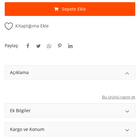
Kitaplığım
Sepete Ekle
Destek Merkezi
Kitaplığıma Ekle
Mağazalar
Blog
Paylaş:
İletişim
Açıklama
TRY (₺)
Bu ürünü rapor et
Ek Bilgiler
Kargo ve Konum