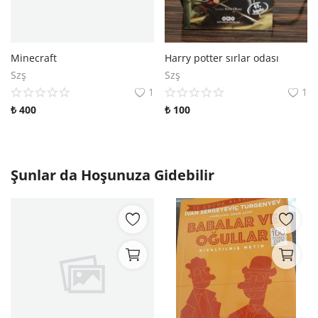
Minecraft
Harry potter sırlar odası
Szş
Szş
1
1
₺
400
₺
100
Şunlar da Hoşunuza Gidebilir