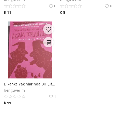
0
0
₺
11
₺
8
Dikanka Yakınlarında Bir Çiftlikte Akşam Toplantıları
benguverim
1
₺
11