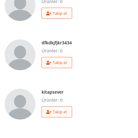
Ürünler: 0
Kitaplığım
Takip et
Destek Merkezi
Mağazalar
dfkdkjfjkr3434
Blog
Ürünler: 0
İletişim
Takip et
TRY (₺)
kitapsever
Ürünler: 0
Takip et