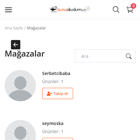
0
Ana Sayfa
Mağazalar
Kitap
Sat
Mağazalar
Giriş
Kayıt ol
Serbetcibaba
Ürünler: 1
Edebiyat
Takip et
Eğitim
Ders - Sınav Kitapları
seymoska
Çocuk Kitapları
Ürünler: 1