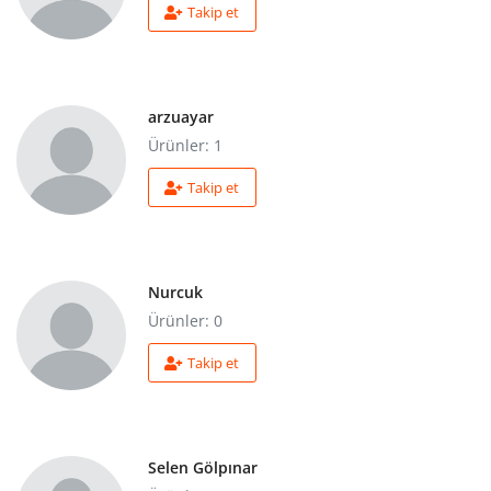
Araştırma - Tarih
Takip et
Bilim
Din Tasavvuf
arzuayar
Ürünler: 1
Felsefe
Takip et
Hobi Kitapları
Sanat - Tasarım
Nurcuk
Çizgi Roman
Ürünler: 0
Mizah
Takip et
Mitoloji Efsane
Diğer
Selen Gölpınar