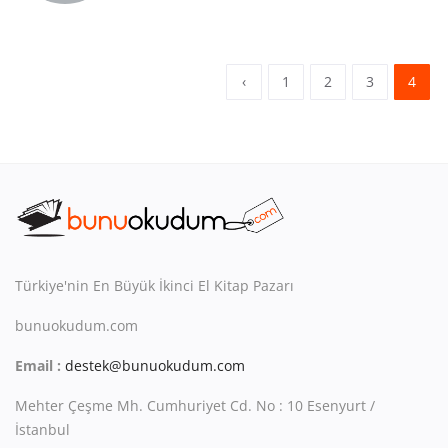
‹
1
2
3
4
Türkiye'nin En Büyük İkinci El Kitap Pazarı
bunuokudum.com
Email :
destek@bunuokudum.com
Mehter Çeşme Mh. Cumhuriyet Cd. No : 10 Esenyurt /
İstanbul