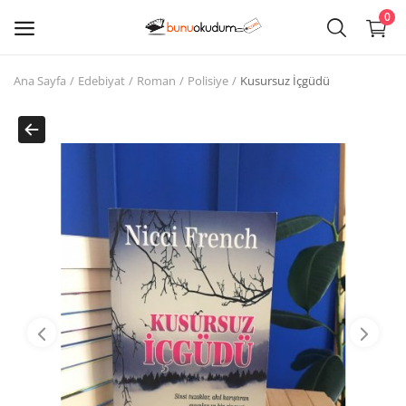
0
Ana Sayfa
Edebiyat
Roman
Polisiye
Kusursuz İçgüdü
Kitap
Sat
Giriş
Kayıt ol
Edebiyat
Eğitim
Ders - Sınav Kitapları
Çocuk Kitapları