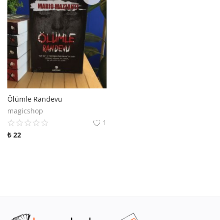
Ölümle Randevu
magicshop
1
₺
22