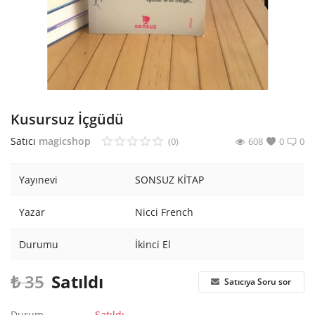
Araştırma - Tarih
Bilim
Din Tasavvuf
Felsefe
Kusursuz İçgüdü
Hobi Kitapları
Satıcı
magicshop
(0)
608
0
0
Sanat - Tasarım
Yayınevi
SONSUZ KİTAP
Çizgi Roman
Yazar
Nicci French
Mizah
Durumu
İkinci El
Mitoloji Efsane
₺
35
Satıldı
Satıcıya Soru sor
Diğer
Durum
Satıldı