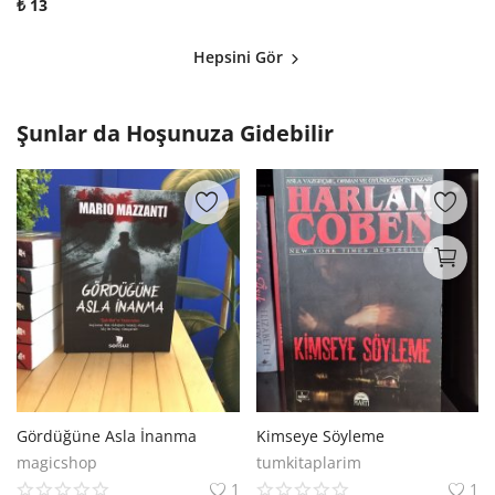
₺
13
Hepsini Gör
Şunlar da Hoşunuza Gidebilir
Gördüğüne Asla İnanma
Kimseye Söyleme
magicshop
tumkitaplarim
1
1