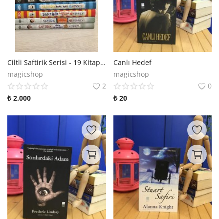
Ciltli Saftirik Serisi - 19 Kitap Set
Canlı Hedef
magicshop
magicshop
2
0
₺
2.000
₺
20