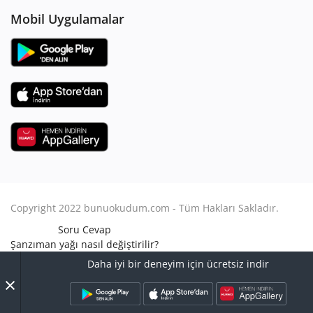
Mobil Uygulamalar
Copyright 2022 bunuokudum.com - Tüm Hakları Sakladır.
Soru Cevap
Şanzıman yağı nasıl değiştirilir?
Aile Hukuku
Daha iyi bir deneyim için ücretsiz indir
Avukat Nasıl Olunur?
×
Turbo arızası nasıl anlaşılır?