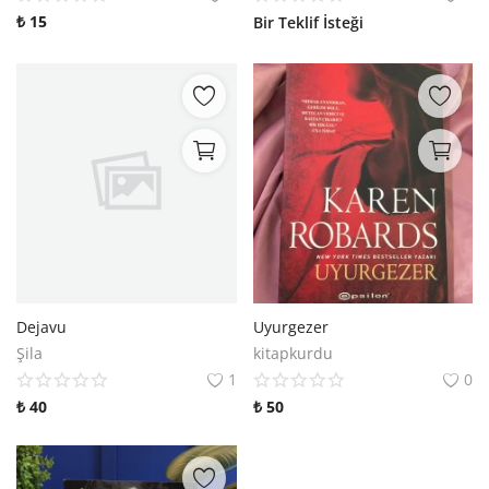
₺
15
Bir Teklif İsteği
Dejavu
Uyurgezer
Şila
kitapkurdu
1
0
₺
40
₺
50