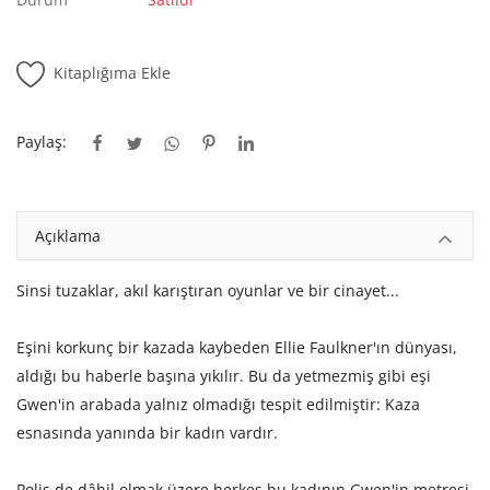
Kitaplığım
Destek Merkezi
Kitaplığıma Ekle
Mağazalar
Paylaş:
Blog
İletişim
Açıklama
TRY (₺)
Sinsi tuzaklar, akıl karıştıran oyunlar ve bir cinayet...
Eşini korkunç bir kazada kaybeden Ellie Faulkner'ın dünyası,
aldığı bu haberle başına yıkılır. Bu da yetmezmiş gibi eşi
Gwen'in arabada yalnız olmadığı tespit edilmiştir: Kaza
esnasında yanında bir kadın vardır.
Polis de dâhil olmak üzere herkes bu kadının Gwen'in metresi