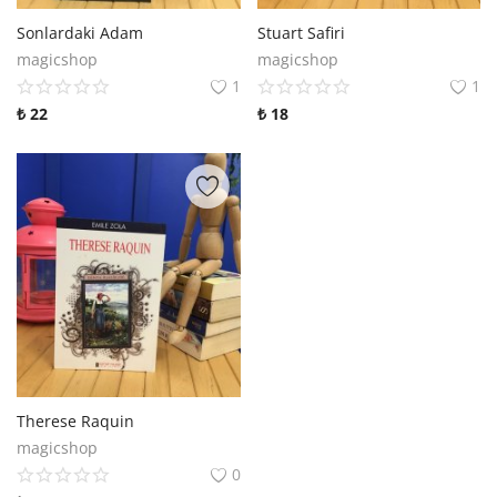
Sonlardaki Adam
Stuart Safiri
magicshop
magicshop
1
1
₺
22
₺
18
Therese Raquin
magicshop
0