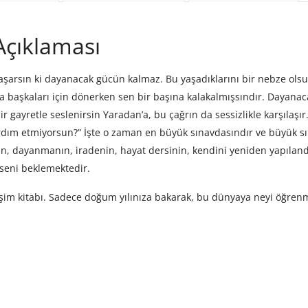
Açıklaması
şarsın ki dayanacak gücün kalmaz. Bu yaşadıklarını bir nebze olsun 
ya başkaları için dönerken sen bir başına kalakalmışsındır. Dayanac
r gayretle seslenirsin Yaradan’a, bu çağrın da sessizlikle karşılaş
ım etmiyorsun?” İşte o zaman en büyük sınavdasındır ve büyük sın
ın, dayanmanın, iradenin, hayat dersinin, kendini yeniden yapılan
seni beklemektedir.
gelişim kitabı. Sadece doğum yılınıza bakarak, bu dünyaya neyi öğre