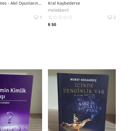
Sherlock Holmes - Akıl Oyunlarının Gölgesinde
Kral Kaybederse
melekberil
1
2
₺
50