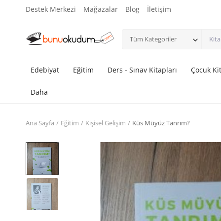
Destek Merkezi
Mağazalar
Blog
İletişim
Tüm Kategoriler
Edebiyat
Eğitim
Ders - Sınav Kitapları
Çocuk Kit
Daha
Ana Sayfa
Eğitim
Kişisel Gelişim
Küs Müyüz Tanrım?