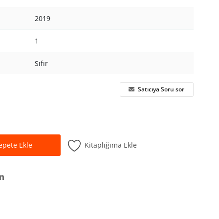
2019
1
Sıfır
Satıcıya Soru sor
Kitaplığıma Ekle
epete Ekle