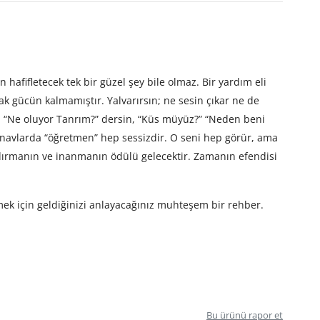
hafifletecek tek bir güzel şey bile olmaz. Bir yardım eli
ak gücün kalmamıştır. Yalvarırsın; ne sesin çıkar ne de
ır. “Ne oluyor Tanrım?” dersin, “Küs müyüz?” “Neden beni
avlarda “öğretmen” hep sessizdir. O seni hep görür, ama
dırmanın ve inanmanın ödülü gelecektir. Zamanın efendisi
nmek için geldiğinizi anlayacağınız muhteşem bir rehber.
Bu ürünü rapor et