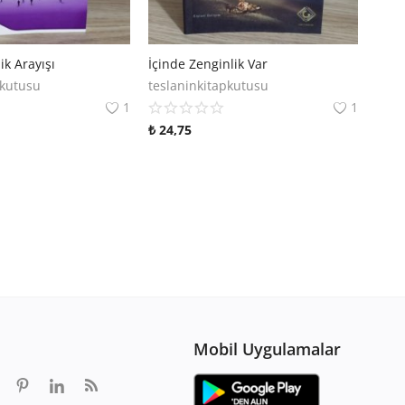
ik Arayışı
İçinde Zenginlik Var
pkutusu
teslaninkitapkutusu
1
1
₺
24,75
Mobil Uygulamalar