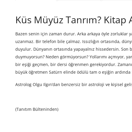
Küs Müyüz Tanrım? Kitap 
Bazen senin için zaman durur. Arka arkaya öyle zorluklar ya
uzanmaz. Bir telefon bile çalmaz. Issızlığın ortasında, dün
duyulur. Dünyanın ortasında yapayalnız hissedersin. Son bi
duymuyorsun? Neden görmüyorsun? Yollarımı açmıyor, yard
bir eşiği geçmen, bir dersi öğrenmen gerekiyordur. Zaman
büyük öğretmen Satürn elinde ödülü tam o eşiğin ardında 
Astrolog Olgu Ilgın’dan benzersiz bir astroloji ve kişisel 
(Tanıtım Bülteninden)