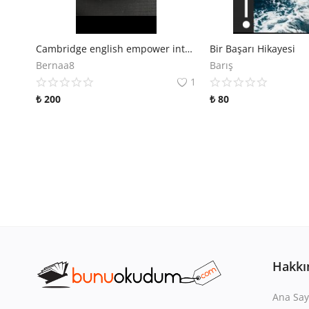
Cambridge english empower intermediate
Bir Başarı Hikayesi
Bernaa8
Barış
1
₺
200
₺
80
Hakkı
Ana Say