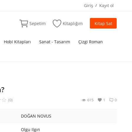
Giriş
/
Kayıt ol
Sepetim
Kitaplığım
Kitap Sat
Hobi Kitapları
Sanat - Tasarım
Çizgi Roman
m?
(0)
615
1
0
DOĞAN NOVUS
Olgu Ilgın