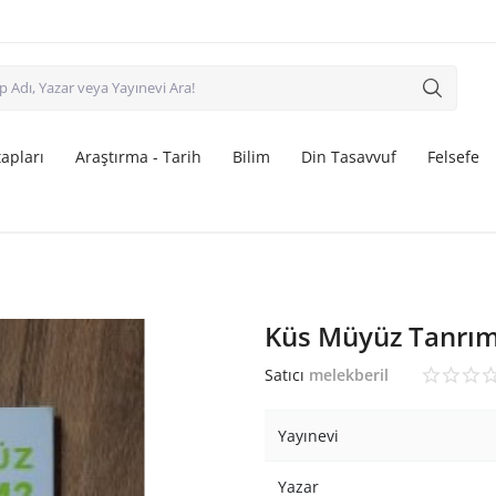
apları
Araştırma - Tarih
Bilim
Din Tasavvuf
Felsefe
Küs Müyüz Tanrı
Satıcı
melekberil
Yayınevi
Yazar