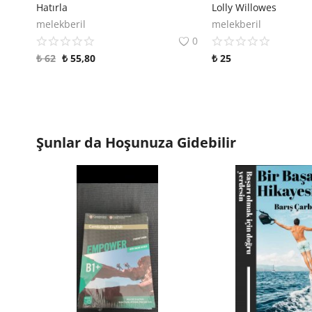
Hatırla
Lolly Willowes
melekberil
melekberil
0
₺
62
₺
55,80
₺
25
Şunlar da Hoşunuza Gidebilir