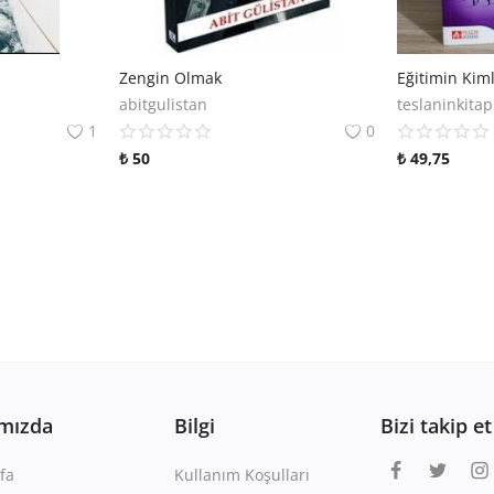
Zengin Olmak
Eğitimin Kiml
abitgulistan
teslaninkita
1
0
₺
50
₺
49,75
mızda
Bilgi
Bizi takip et
fa
Kullanım Koşulları