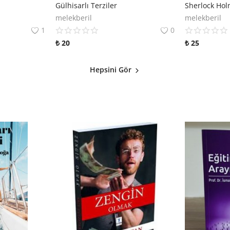
Gülhisarlı Terziler
melekberil
melekberil
1
0
₺
20
₺
25
Hepsini Gör