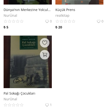
Dünya'nın Merkezine Yolculuk
Küçük Prens
NurÜnal
realkitap
0
0
₺
5
₺
20
Pal Sokağı Çocukları
NurÜnal
1