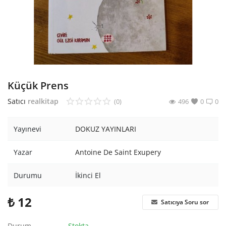
Araştırma - Tarih
Bilim
Din Tasavvuf
Felsefe
Küçük Prens
Hobi Kitapları
Satıcı
realkitap
(0)
496
0
0
Sanat - Tasarım
Yayınevi
DOKUZ YAYINLARI
Çizgi Roman
Yazar
Antoine De Saint Exupery
Mizah
Durumu
İkinci El
Mitoloji Efsane
₺
12
Satıcıya Soru sor
Diğer
Durum
Stokta