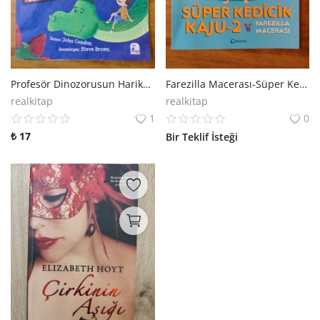
Profesör Dinozorusun Harikalar Diyarı
Farezilla Macerası-Süper Kedicik Kaju 2
realkitap
realkitap
1
0
₺
17
Bir Teklif İsteği