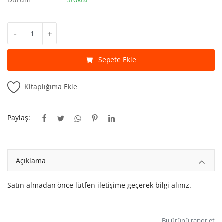
Kitaplığım
Destek Merkezi
-
+
Mağazalar
Sepete Ekle
Blog
Kitaplığıma Ekle
İletişim
TRY (₺)
Paylaş:
Açıklama
Satın almadan önce lütfen iletişime geçerek bilgi alınız.
Bu ürünü rapor et