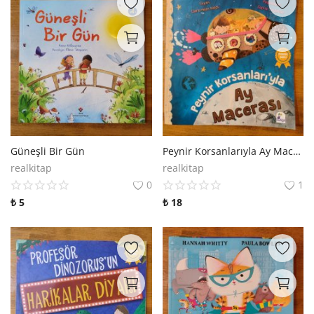
Güneşli Bir Gün
Peynir Korsanlarıyla Ay Macerası
realkitap
realkitap
0
1
₺
5
₺
18