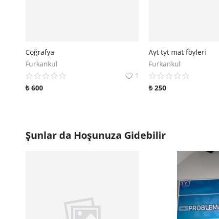
Coğrafya
Ayt tyt mat föyleri
Furkankul
Furkankul
1
₺
600
₺
250
Şunlar da Hoşunuza Gidebilir