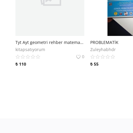
Tyt Ayt geometri rehber matematik
PROBLEMATİK
kitapsatıyorum
Zuleyhabhdr
0
₺
110
₺
55