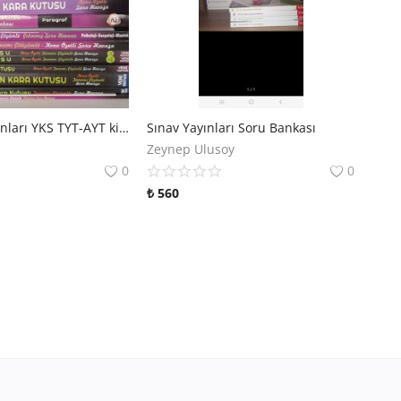
İnformal Yayınları YKS TYT-AYT kitapları
Sınav Yayınları Soru Bankası
Zeynep Ulusoy
0
0
₺
560