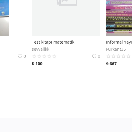
Test kitapı matematik
sevvallkk
Furkant35
0
0
₺
100
₺
667