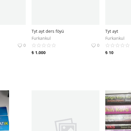
Tyt ayt ders föyü
Tyt ayt
Furkankul
Furkankul
0
0
₺
1.000
₺
10