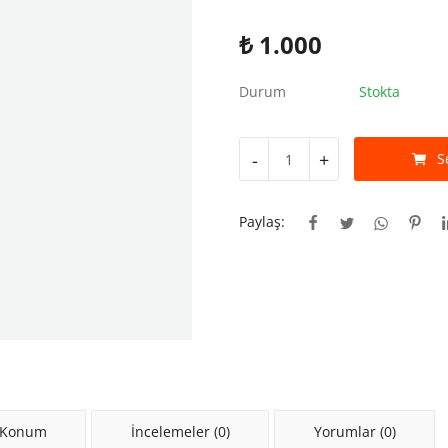
₺
1.000
Durum
Stokta
-
+
S
Paylaş:
 Konum
İncelemeler (0)
Yorumlar (0)