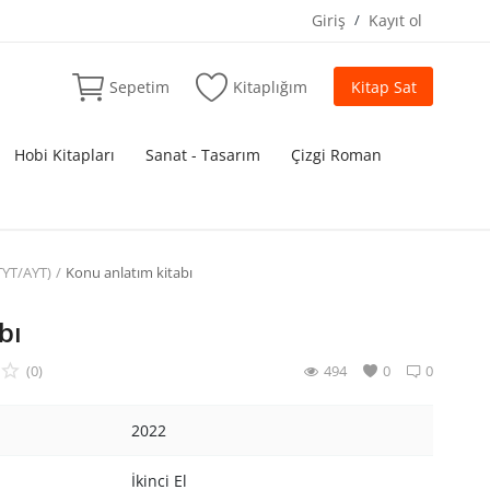
Giriş
/
Kayıt ol
Sepetim
Kitaplığım
Kitap Sat
Hobi Kitapları
Sanat - Tasarım
Çizgi Roman
-TYT/AYT)
Konu anlatım kitabı
bı
(0)
494
0
0
2022
İkinci El