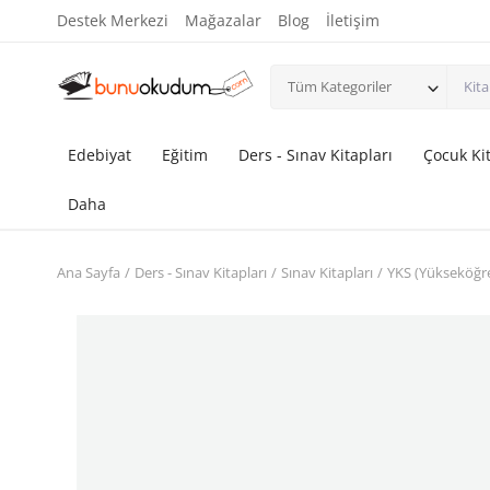
Destek Merkezi
Mağazalar
Blog
İletişim
Tüm Kategoriler
Edebiyat
Eğitim
Ders - Sınav Kitapları
Çocuk Kit
Daha
Ana Sayfa
Ders - Sınav Kitapları
Sınav Kitapları
YKS (Yükseköğre