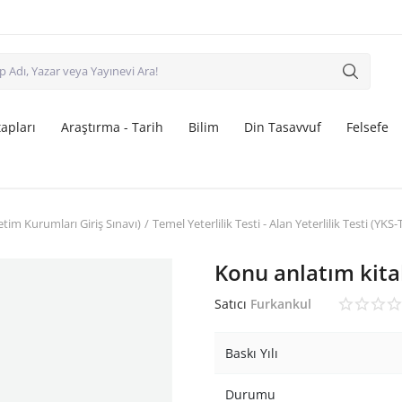
apları
Araştırma - Tarih
Bilim
Din Tasavvuf
Felsefe
tim Kurumları Giriş Sınavı)
Temel Yeterlilik Testi - Alan Yeterlilik Testi (YKS
Konu anlatım kita
Satıcı
Furkankul
Baskı Yılı
Durumu