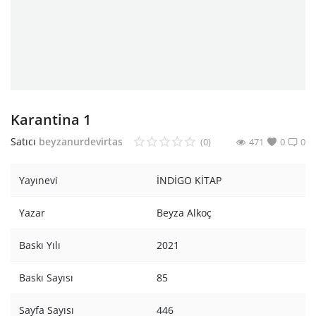
Araştırma - Tarih
Bilim
Din Tasavvuf
Felsefe
Karantina 1
Hobi Kitapları
Satıcı
beyzanurdevirtas
(0)
471
0
0
Sanat - Tasarım
Yayınevi
İNDİGO KİTAP
Çizgi Roman
Yazar
Beyza Alkoç
Mizah
Baskı Yılı
2021
Mitoloji Efsane
Baskı Sayısı
85
Diğer
Sayfa Sayısı
446