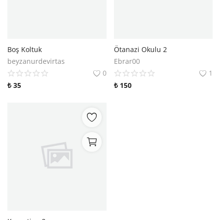
Boş Koltuk
Ötanazi Okulu 2
beyzanurdevirtas
Ebrar00
0
1
₺
35
₺
150