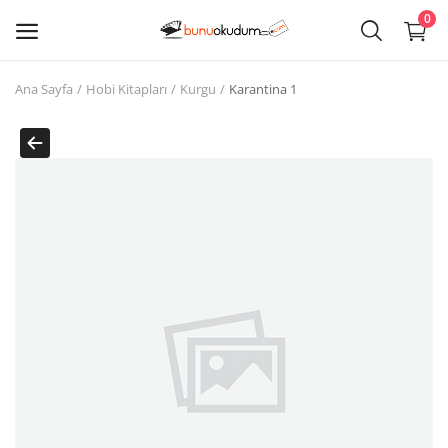
0
Ana Sayfa
Hobi Kitapları
Kurgu
Karantina 1
Kitap
Sat
Giriş
Kayıt ol
Edebiyat
Eğitim
Ders - Sınav Kitapları
Çocuk Kitapları