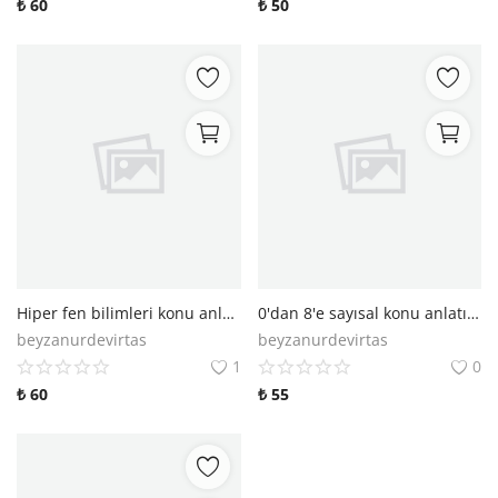
₺
60
₺
50
Hiper fen bilimleri konu anlatımlı soru bankası
0'dan 8'e sayısal konu anlatımlı soru bankası
beyzanurdevirtas
beyzanurdevirtas
1
0
₺
60
₺
55