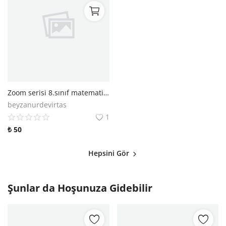
Zoom serisi 8.sınıf matematik soru bankası
beyzanurdevirtas
1
₺
50
Hepsini Gör
Şunlar da Hoşunuza Gidebilir