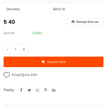
Kitaplığım
Durumu
İkinci El
Destek Merkezi
₺
40
Satıcıya Soru sor
Mağazalar
Durum
Stokta
Blog
İletişim
-
+
TRY (₺)
Sepete Ekle
Kitaplığıma Ekle
Paylaş: