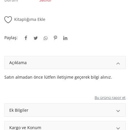
Kitaplığım
Destek Merkezi
Kitaplığıma Ekle
Mağazalar
Paylaş:
Blog
İletişim
Açıklama
TRY (₺)
Satın almadan önce lütfen iletişime geçerek bilgi alınız.
Bu ürünü rapor et
Ek Bilgiler
Kargo ve Konum