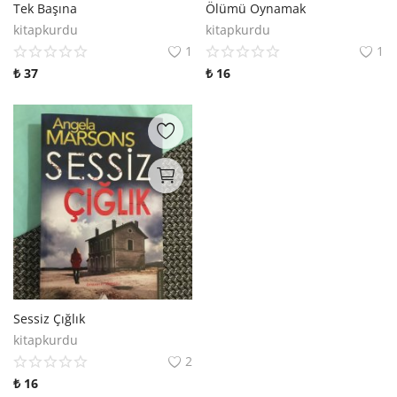
Tek Başına
Ölümü Oynamak
kitapkurdu
kitapkurdu
1
1
₺
37
₺
16
Sessiz Çığlık
kitapkurdu
2
₺
16