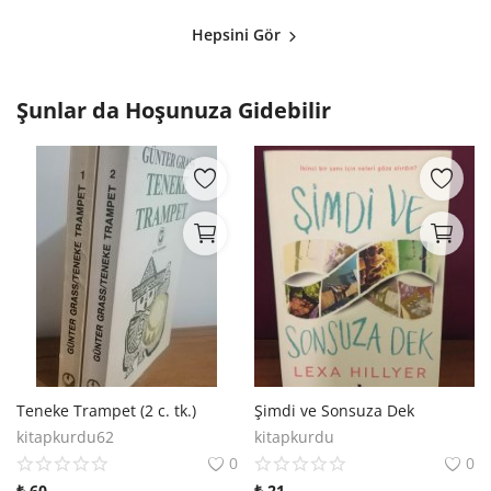
Hepsini Gör
Şunlar da Hoşunuza Gidebilir
Teneke Trampet (2 c. tk.)
Şimdi ve Sonsuza Dek
kitapkurdu62
kitapkurdu
0
0
₺
60
₺
21