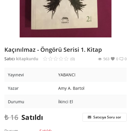
Araştırma - Tarih
Bilim
Din Tasavvuf
Felsefe
Kaçınılmaz - Öngörü Serisi 1. Kitap
Hobi Kitapları
Satıcı
kitapkurdu
(0)
563
0
0
Sanat - Tasarım
Yayınevi
YABANCI
Çizgi Roman
Yazar
Amy A. Bartol
Mizah
Durumu
İkinci El
Mitoloji Efsane
₺
16
Satıldı
Satıcıya Soru sor
Diğer
Durum
Satıldı