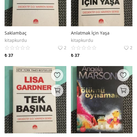
Saklambaç
Anlatmak İçin Yaşa
kitapkurdu
kitapkurdu
2
2
₺
37
₺
37