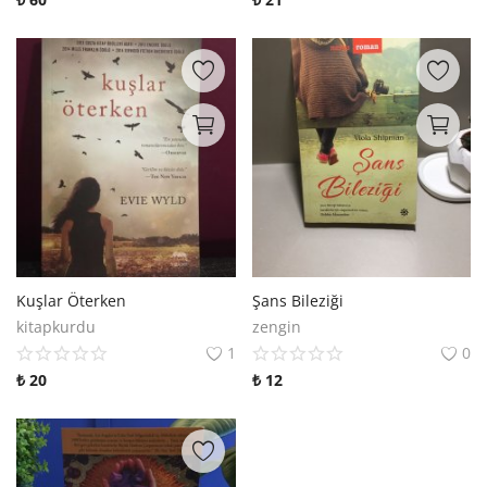
Kuşlar Öterken
Şans Bileziği
kitapkurdu
zengin
1
0
₺
20
₺
12