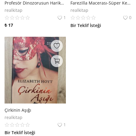
Profesör Dinozorusun Harikalar Diyarı
Farezilla Macerası-Süper Kedicik Kaju 2
realkitap
realkitap
1
0
₺
17
Bir Teklif İsteği
Çirkinin Aşığı
realkitap
1
Bir Teklif İsteği