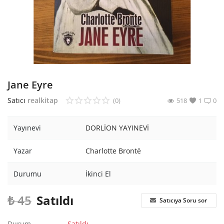
Araştırma - Tarih
Bilim
Din Tasavvuf
Felsefe
Jane Eyre
Hobi Kitapları
Satıcı
realkitap
(0)
518
1
0
Sanat - Tasarım
Yayınevi
DORLİON YAYINEVİ
Çizgi Roman
Yazar
Charlotte Brontë
Mizah
Durumu
İkinci El
Mitoloji Efsane
₺
45
Satıldı
Satıcıya Soru sor
Diğer
Durum
Satıldı