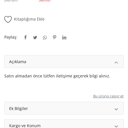
Kitaplığım
Destek Merkezi
Kitaplığıma Ekle
Mağazalar
Paylaş:
Blog
İletişim
Açıklama
TRY (₺)
Satın almadan önce lütfen iletişime geçerek bilgi alınız.
Bu ürünü rapor et
Ek Bilgiler
Kargo ve Konum