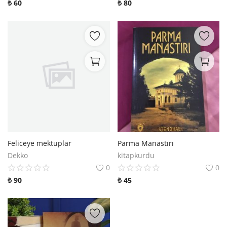
₺
60
₺
80
Feliceye mektuplar
Parma Manastırı
Dekko
kitapkurdu
0
0
₺
90
₺
45