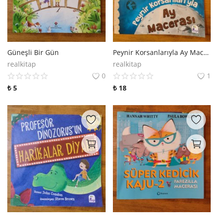
Güneşli Bir Gün
Peynir Korsanlarıyla Ay Macerası
realkitap
realkitap
0
1
₺
5
₺
18