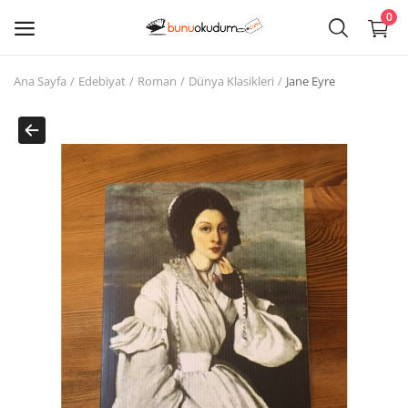
0
Ana Sayfa
Edebiyat
Roman
Dünya Klasikleri
Jane Eyre
Kitap
Sat
Giriş
Kayıt ol
Edebiyat
Eğitim
Ders - Sınav Kitapları
Çocuk Kitapları