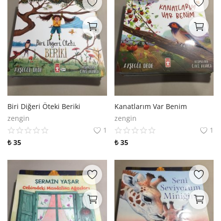
Biri Diğeri Öteki Beriki
Kanatlarım Var Benim
zengin
zengin
1
1
₺
35
₺
35