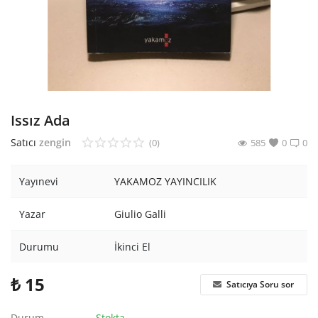
Araştırma - Tarih
Bilim
Din Tasavvuf
Felsefe
Issız Ada
Hobi Kitapları
Satıcı
zengin
(0)
585
0
0
Sanat - Tasarım
Yayınevi
YAKAMOZ YAYINCILIK
Çizgi Roman
Yazar
Giulio Galli
Mizah
Durumu
İkinci El
Mitoloji Efsane
₺
15
Satıcıya Soru sor
Diğer
Durum
Stokta