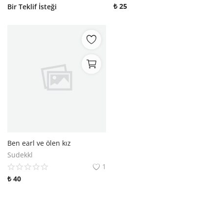
₺
25
Bir Teklif İsteği
Ben earl ve ölen kız
Sudekkl
1
₺
40