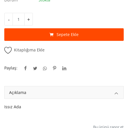
Kitaplığım
Destek Merkezi
-
+
Mağazalar
Sepete Ekle
Blog
Kitaplığıma Ekle
İletişim
TRY (₺)
Paylaş:
Açıklama
Issız Ada
Bu ürünü rapor et