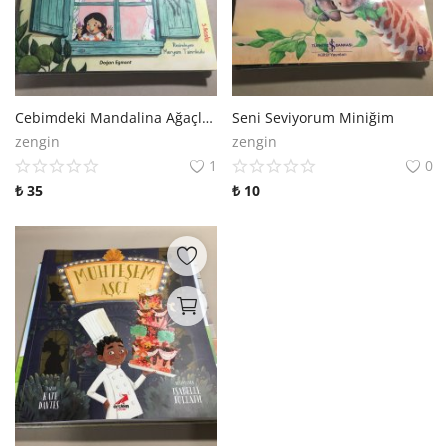
Cebimdeki Mandalina Ağaçları
Seni Seviyorum Miniğim
zengin
zengin
1
0
₺
35
₺
10