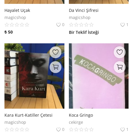
Hayalet Uçak
Da Vinci Şifresi
magicshop
magicshop
0
1
₺
50
Bir Teklif İsteği
Kara Kurt-Katiller Çetesi
Koca Gringo
magicshop
cekirge
0
1