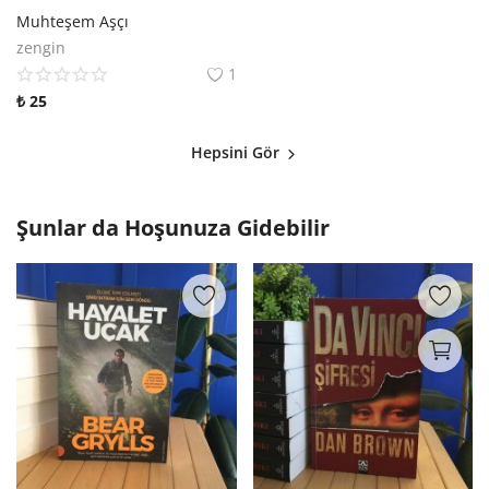
Muhteşem Aşçı
zengin
1
₺
25
Hepsini Gör
Şunlar da Hoşunuza Gidebilir