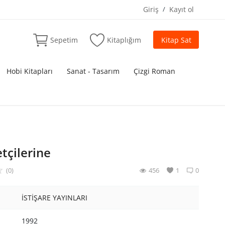
Giriş
/
Kayıt ol
Sepetim
Kitaplığım
Kitap Sat
Hobi Kitapları
Sanat - Tasarım
Çizgi Roman
tçilerine
(0)
456
1
0
İSTİŞARE YAYINLARI
1992