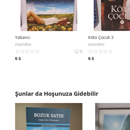
Yabancı
Kötü Çocuk 3
nsnrshn
nsnrshn
0
₺
5
₺
5
Şunlar da Hoşunuza Gidebilir