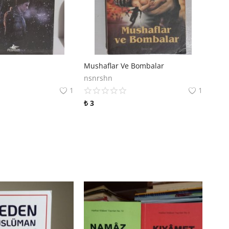
Mushaflar Ve Bombalar
nsnrshn
1
1
₺
3