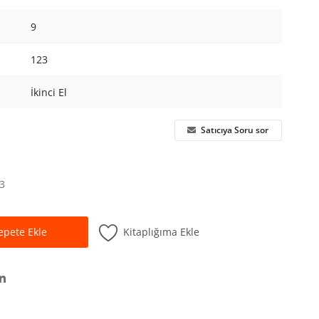
9
123
İkinci El
Satıcıya Soru sor
3
Kitaplığıma Ekle
epete Ekle