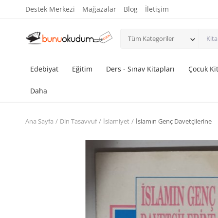
Destek Merkezi
Mağazalar
Blog
İletişim
Tüm Kategoriler
Edebiyat
Eğitim
Ders - Sınav Kitapları
Çocuk Kit
Daha
Ana Sayfa
Din Tasavvuf
İslamiyet
İslamın Genç Davetçilerine