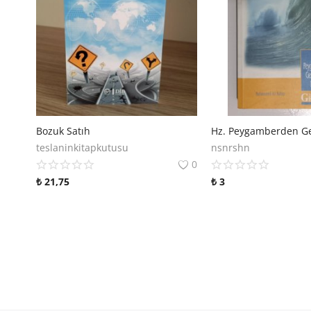
Bozuk Satıh
teslaninkitapkutusu
nsnrshn
0
₺
21,75
₺
3