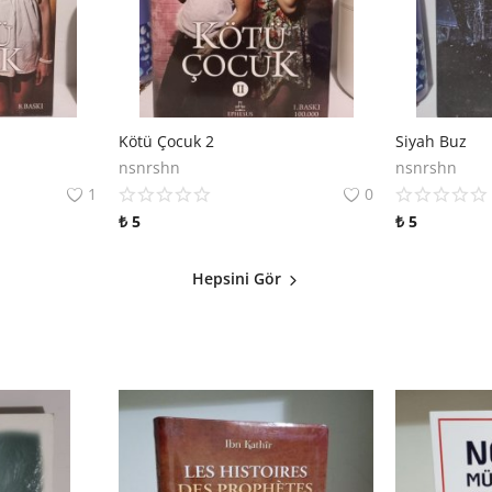
Kötü Çocuk 2
Siyah Buz
nsnrshn
nsnrshn
1
0
₺
5
₺
5
Hepsini Gör