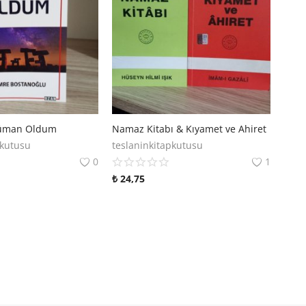
üman Oldum
Namaz Kitabı & Kıyamet ve Ahiret
pkutusu
teslaninkitapkutusu
0
1
₺
24,75