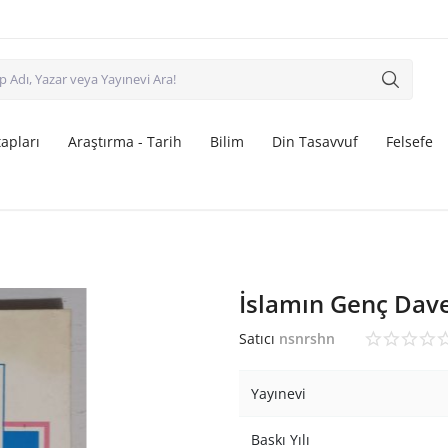
apları
Araştırma - Tarih
Bilim
Din Tasavvuf
Felsefe
İslamın Genç Dave
Satıcı
nsnrshn
Yayınevi
Baskı Yılı