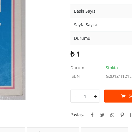
Baskı Sayısı
Sayfa Sayısı
Durumu
₺
1
Durum
Stokta
ISBN
G2D1Z1I121E
-
+
S
Paylaş: