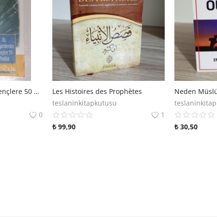
Hz. Peygamberden Gençlere 50 Nasihat
Les Histoires des Prophètes
Neden Müsl
teslaninkitapkutusu
teslaninkita
0
1
₺
99,90
₺
30,50