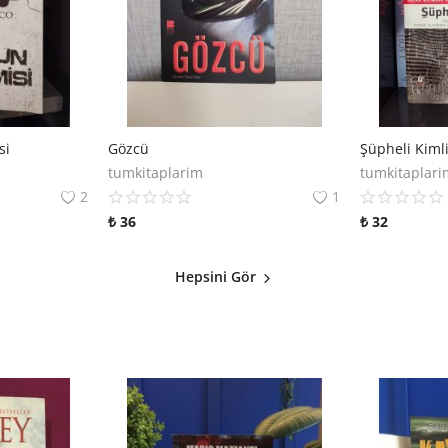
si
Gözcü
Şüpheli Kimli
tumkitaplarim
tumkitaplari
2
1
₺
36
₺
32
Hepsini Gör