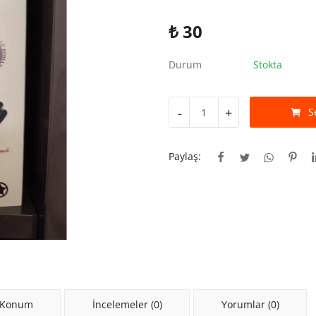
₺
30
Durum
Stokta
-
+
S
Paylaş:
 Konum
İncelemeler (0)
Yorumlar (0)