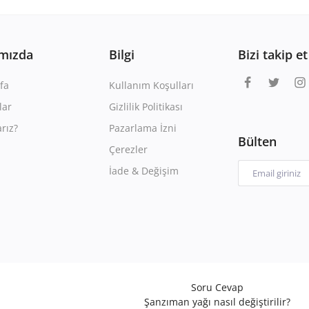
mızda
Bilgi
Bizi takip et
fa
Kullanım Koşulları
lar
Gizlilik Politikası
rız?
Pazarlama İzni
Bülten
Çerezler
İade & Değişim
Soru Cevap
Şanzıman yağı nasıl değiştirilir?