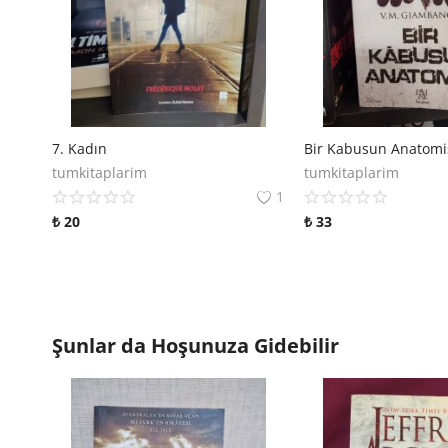
7. Kadın
Bir Kabusun Anatomi
tumkitaplarim
tumkitaplarim
1
₺
20
₺
33
Şunlar da Hoşunuza Gidebilir