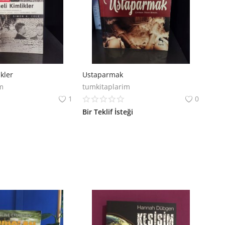
kler
Ustaparmak
m
tumkitaplarim
1
0
Bir Teklif İsteği