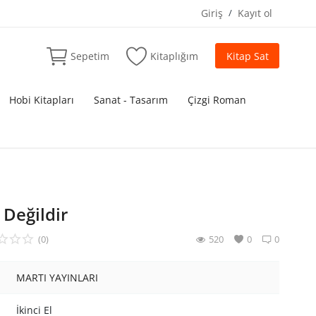
Giriş
/
Kayıt ol
Sepetim
Kitaplığım
Kitap Sat
Hobi Kitapları
Sanat - Tasarım
Çizgi Roman
 Değildir
(0)
520
0
0
MARTI YAYINLARI
İkinci El