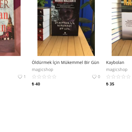
Öldürmek İçin Mükemmel Bir Gün
Kaybolan
magicshop
magicshop
1
0
₺
40
₺
35