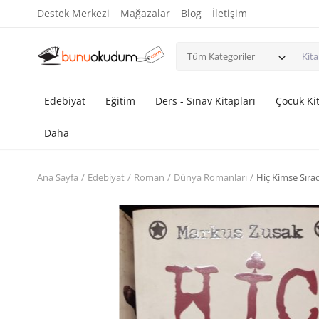
Destek Merkezi
Mağazalar
Blog
İletişim
Tüm Kategoriler
Edebiyat
Eğitim
Ders - Sınav Kitapları
Çocuk Kit
Daha
Ana Sayfa
Edebiyat
Roman
Dünya Romanları
Hiç Kimse Sıra