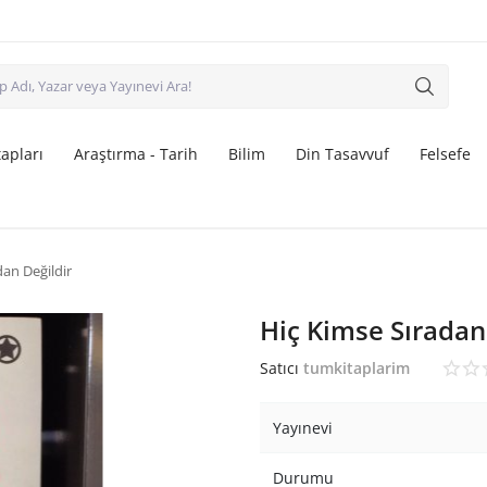
apları
Araştırma - Tarih
Bilim
Din Tasavvuf
Felsefe
dan Değildir
Hiç Kimse Sıradan
Satıcı
tumkitaplarim
Yayınevi
Durumu