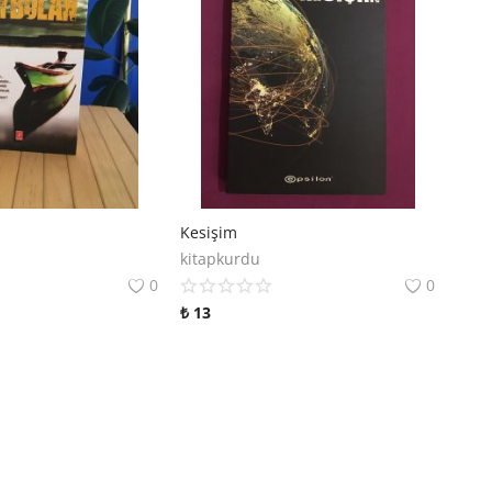
Kesişim
kitapkurdu
0
0
₺
13