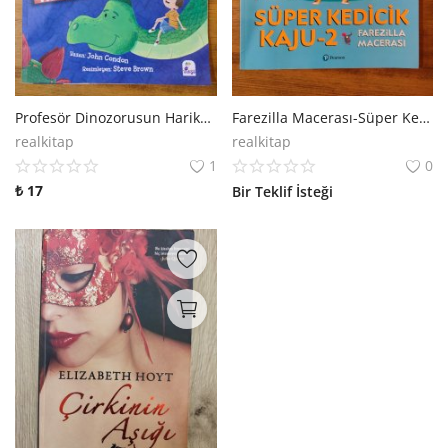
Profesör Dinozorusun Harikalar Diyarı
Farezilla Macerası-Süper Kedicik Kaju 2
realkitap
realkitap
1
0
₺
17
Bir Teklif İsteği