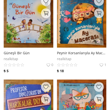
Güneşli Bir Gün
Peynir Korsanlarıyla Ay Macerası
realkitap
realkitap
0
1
₺
5
₺
18