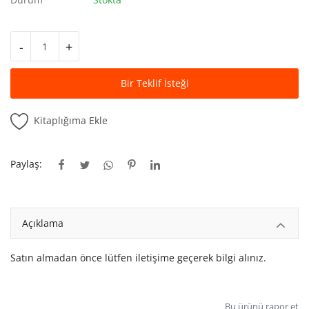
Kitaplığım
Destek Merkezi
-
+
Mağazalar
Bir Teklif İsteği
Blog
Kitaplığıma Ekle
İletişim
TRY (₺)
Paylaş:
Açıklama
Satın almadan önce lütfen iletişime geçerek bilgi alınız.
Bu ürünü rapor et