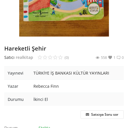
Araştırma - Tarih
Bilim
Din Tasavvuf
Felsefe
Hareketli Şehir
Hobi Kitapları
Satıcı
realkitap
(0)
558
1
0
Sanat - Tasarım
Yayınevi
TÜRKİYE İŞ BANKASI KÜLTÜR YAYINLARI
Çizgi Roman
Yazar
Rebecca Finn
Mizah
Durumu
İkinci El
Mitoloji Efsane
Satıcıya Soru sor
Diğer
Durum
Stokta