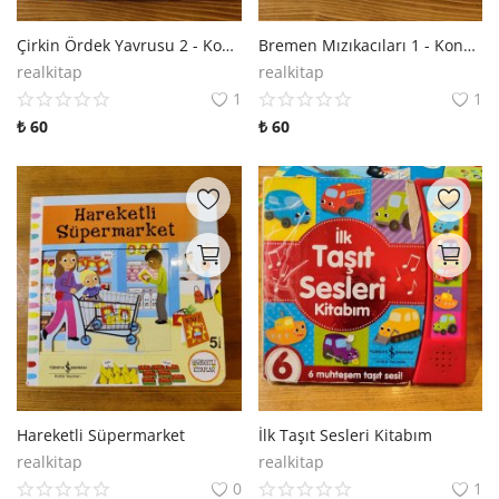
Çirkin Ördek Yavrusu 2 - Konuşan Sesli Kitaplar
Bremen Mızıkacıları 1 - Konuşan Sesli Kitaplar
realkitap
realkitap
1
1
₺
60
₺
60
Hareketli Süpermarket
İlk Taşıt Sesleri Kitabım
realkitap
realkitap
0
1