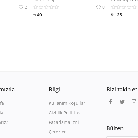
2
0
₺
40
₺
125
mızda
Bilgi
Bizi takip et
fa
Kullanım Koşulları
lar
Gizlilik Politikası
rız?
Pazarlama İzni
Bülten
Çerezler