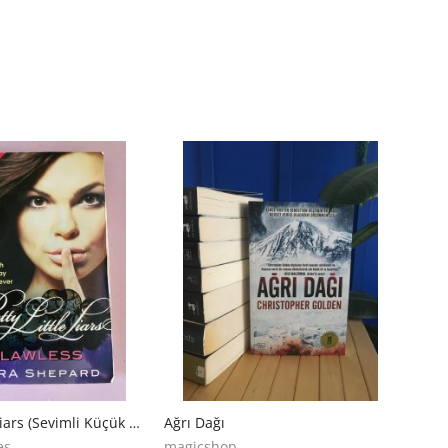
Pretty Little Liars (Sevimli Küçük Yalancılar) Flawless (Kusursuz)
Ağrı Dağı
es
magicshop