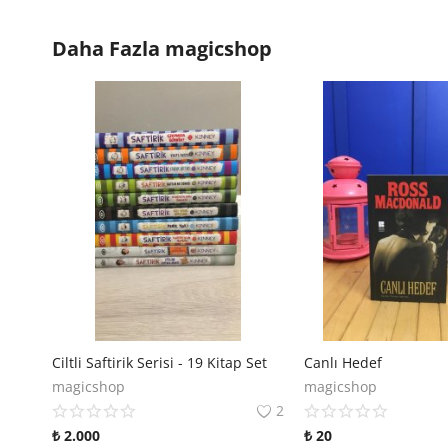
Daha Fazla
magicshop
Ciltli Saftirik Serisi - 19 Kitap Set
Canlı Hedef
magicshop
magicshop
2
₺
2.000
₺
20