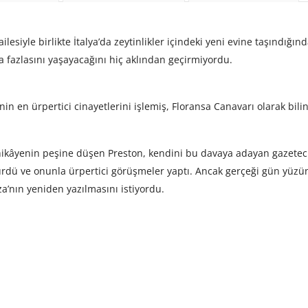
ilesiyle birlikte İtalya’da zeytinlikler içindeki yeni evine taşındığı
fazlasını yaşayacağını hiç aklından geçirmiyordu.
nin en ürpertici cinayetlerini işlemiş, Floransa Canavarı olarak biline
ikâyenin peşine düşen Preston, kendini bu davaya adayan gazeteci 
sürdü ve onunla ürpertici görüşmeler yaptı. Ancak gerçeği gün yüzü
’nın yeniden yazılmasını istiyordu.