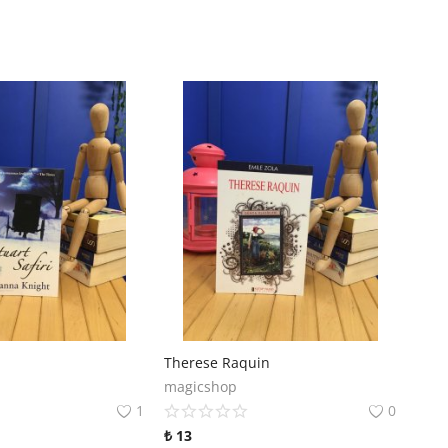
Therese Raquin
magicshop
1
0
₺
13