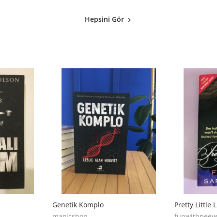
Hepsini Gör
Genetik Komplo
magicshop
funwithpeev