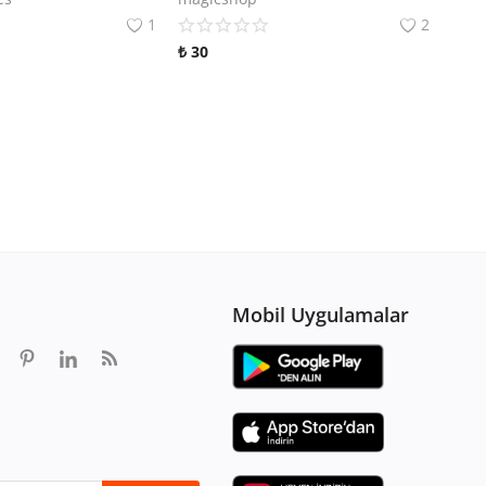
1
2
₺
30
Mobil Uygulamalar