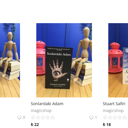
Sonlardaki Adam
Stuart Safiri
magicshop
magicshop
0
1
₺
22
₺
18