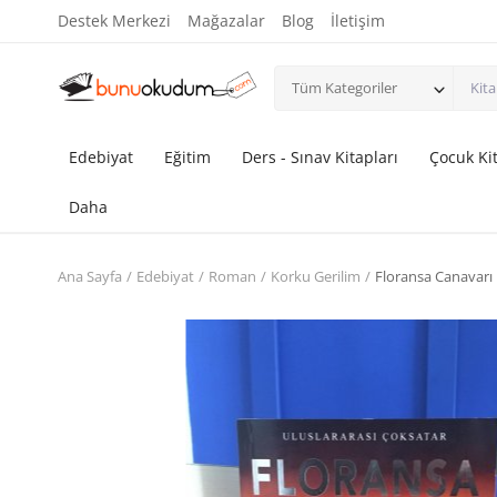
Destek Merkezi
Mağazalar
Blog
İletişim
Tüm Kategoriler
Edebiyat
Eğitim
Ders - Sınav Kitapları
Çocuk Kit
Daha
Ana Sayfa
Edebiyat
Roman
Korku Gerilim
Floransa Canavarı