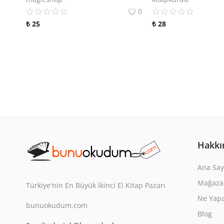
0
₺
25
₺
28
Hakkı
Ana Say
Mağaza
Türkiye'nin En Büyük İkinci El Kitap Pazarı
Ne Yapa
bunuokudum.com
Blog