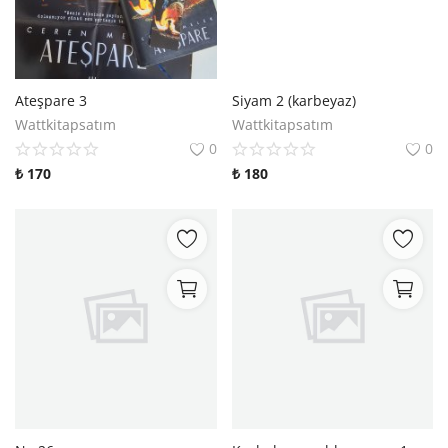
Ateşpare 3
Siyam 2 (karbeyaz)
Wattkitapsatım
Wattkitapsatım
0
0
₺
170
₺
180