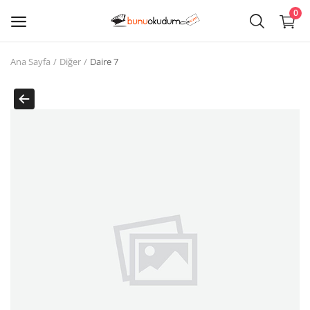
0
Ana Sayfa
Diğer
Daire 7
Kitap
Sat
Giriş
Kayıt ol
Edebiyat
Eğitim
Ders - Sınav Kitapları
Çocuk Kitapları