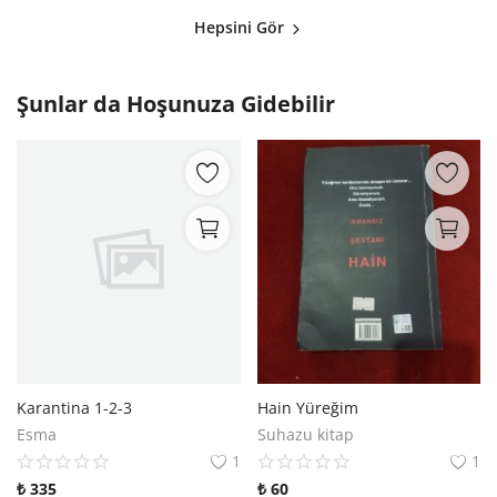
Hepsini Gör
Şunlar da Hoşunuza Gidebilir
Karantina 1-2-3
Hain Yüreğim
Esma
Suhazu kitap
1
1
₺
335
₺
60