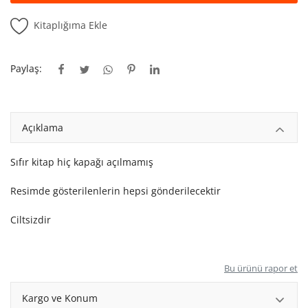
Kitaplığım
Kitaplığıma Ekle
Destek Merkezi
Paylaş:
Mağazalar
Blog
Açıklama
İletişim
TRY (₺)
Sıfır kitap hiç kapağı açılmamış
Resimde gösterilenlerin hepsi gönderilecektir
Ciltsizdir
Bu ürünü rapor et
Kargo ve Konum