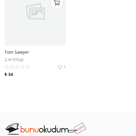
Tom Sawyer
2.el Kitap
1
₺
34