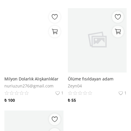
Milyon Dolarlık Alışkanlıklar
Ölüme fısıldayan adam
nuriuzun276@gmail.com
Zeyn04
1
1
₺
100
₺
55