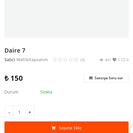
Araştırma - Tarih
Bilim
Din Tasavvuf
Felsefe
Daire 7
Hobi Kitapları
Satıcı
Wattkitapsatım
(0)
441
1
0
Sanat - Tasarım
₺
150
Satıcıya Soru sor
Çizgi Roman
Durum
Stokta
Mizah
Mitoloji Efsane
-
+
Diğer
Sepete Ekle