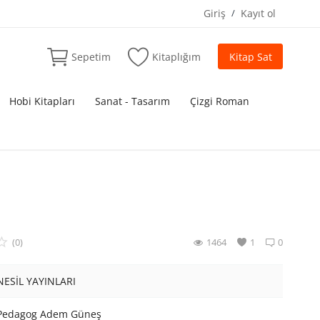
Giriş
/
Kayıt ol
Sepetim
Kitaplığım
Kitap Sat
Hobi Kitapları
Sanat - Tasarım
Çizgi Roman
(0)
1464
1
0
NESİL YAYINLARI
Pedagog Adem Güneş