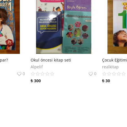
par?
Okul öncesi kitap seti
Çocuk Eğitim
Alpelif
realkitap
0
0
₺
300
₺
30