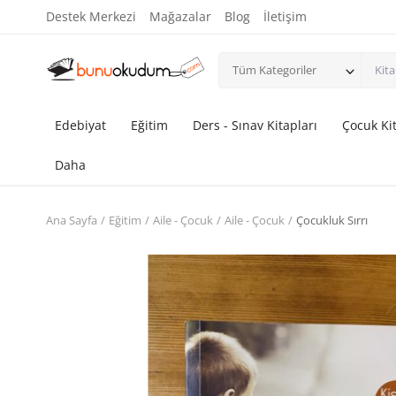
Destek Merkezi
Mağazalar
Blog
İletişim
Tüm Kategoriler
Edebiyat
Eğitim
Ders - Sınav Kitapları
Çocuk Kit
Daha
Ana Sayfa
Eğitim
Aile - Çocuk
Aile - Çocuk
Çocukluk Sırrı