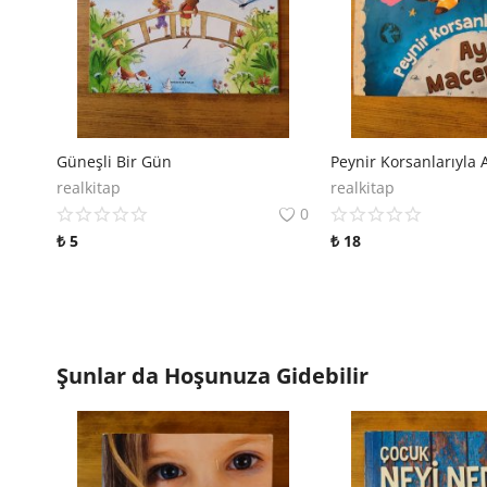
Güneşli Bir Gün
Peynir Korsanlarıyla 
realkitap
realkitap
0
₺
5
₺
18
Şunlar da Hoşunuza Gidebilir