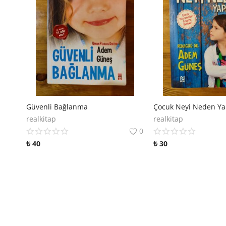
Güvenli Bağlanma
Çocuk Neyi Neden Ya
realkitap
realkitap
0
₺
40
₺
30