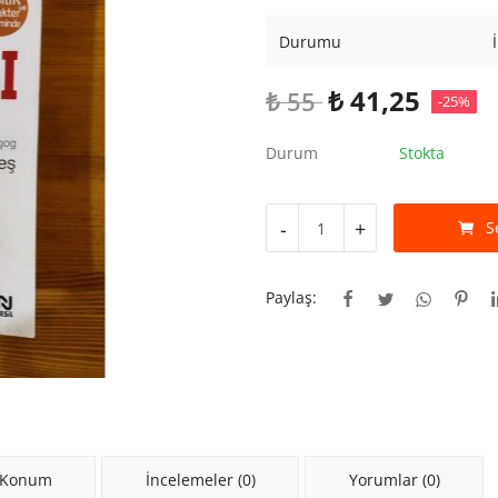
Durumu
₺
41,25
₺
55
-25%
Durum
Stokta
-
+
S
Paylaş:
 Konum
İncelemeler (0)
Yorumlar (0)