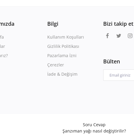
mızda
Bilgi
Bizi takip et
fa
Kullanım Koşulları
lar
Gizlilik Politikası
rız?
Pazarlama İzni
Bülten
Çerezler
İade & Değişim
Soru Cevap
Şanzıman yağı nasıl değiştirilir?