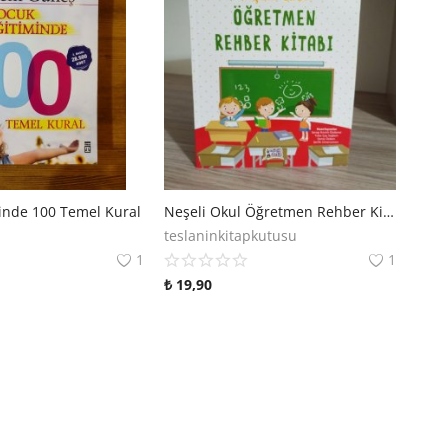
inde 100 Temel Kural
Neşeli Okul Öğretmen Rehber Kitabı
teslaninkitapkutusu
1
1
₺
19,90