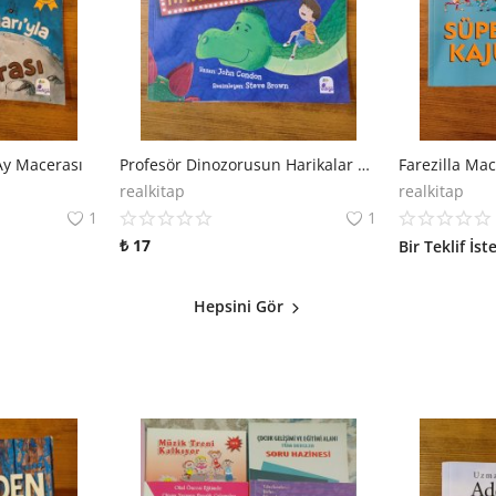
Ay Macerası
Profesör Dinozorusun Harikalar Diyarı
realkitap
realkitap
1
1
₺
17
Bir Teklif İst
Hepsini Gör