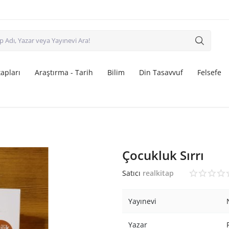
apları
Araştırma - Tarih
Bilim
Din Tasavvuf
Felsefe
Çocukluk Sırrı
Satıcı
realkitap
Yayınevi
Yazar