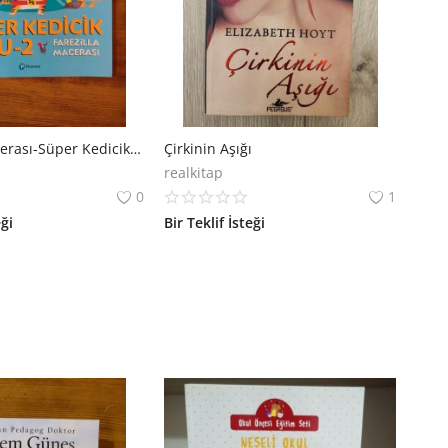
Farezilla Macerası-Süper Kedicik Kaju 2
Çirkinin Aşığı
realkitap
0
1
eği
Bir Teklif İsteği