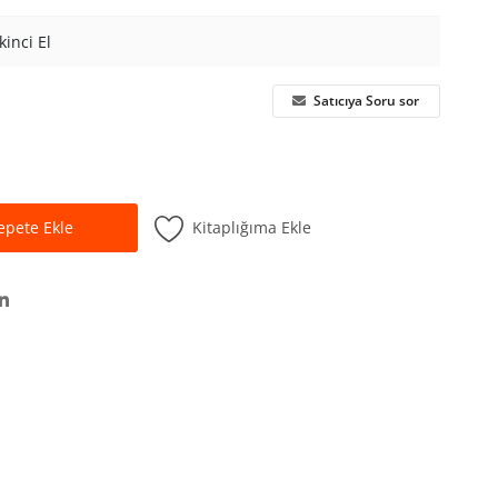
İkinci El
Satıcıya Soru sor
Kitaplığıma Ekle
epete Ekle