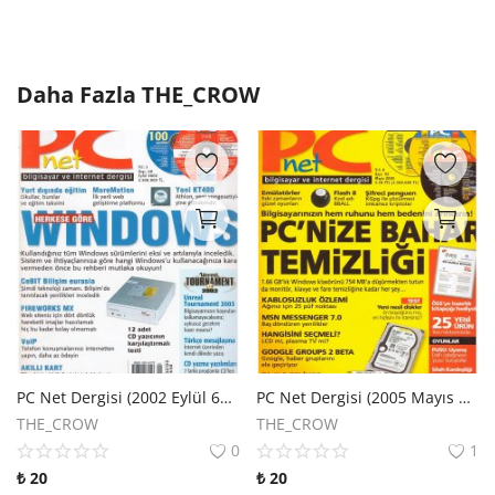
Daha Fazla
THE_CROW
PC Net Dergisi (2002 Eylül 60. Sayı)
PC Net Dergisi (2005 Mayıs 92. Sayı)
THE_CROW
THE_CROW
0
1
₺
20
₺
20