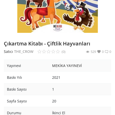
Araştırma - Tarih
Bilim
Din Tasavvuf
Felsefe
Çıkartma Kitabı - Çiftlik Hayvanları
Hobi Kitapları
Satıcı
THE_CROW
(0)
529
0
0
Sanat - Tasarım
Yayınevi
MEKİKA YAYINEVİ
Çizgi Roman
Baskı Yılı
2021
Mizah
Baskı Sayısı
1
Mitoloji Efsane
Sayfa Sayısı
20
Diğer
Durumu
İkinci El