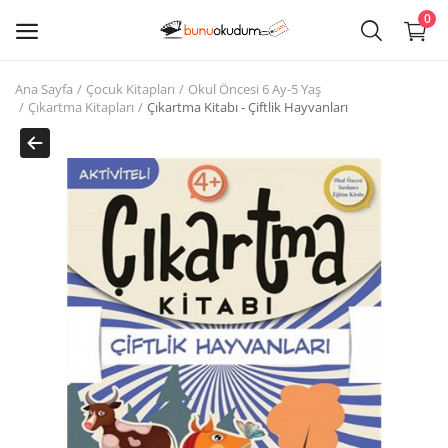
0
Ana Sayfa
Çocuk Kitapları
Okul Öncesi 6 Ay-5 Yaş
Kitap
Çıkartma Kitapları
Çıkartma Kitabı - Çiftlik Hayvanları
Sat
Giriş
Kayıt ol
Edebiyat
Eğitim
Ders - Sınav Kitapları
Çocuk Kitapları