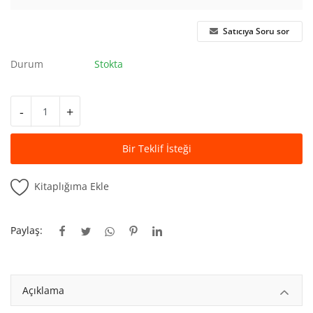
Kitaplığım
Satıcıya Soru sor
Destek Merkezi
Durum
Stokta
Mağazalar
Blog
-
+
İletişim
Bir Teklif İsteği
TRY (₺)
Kitaplığıma Ekle
Paylaş:
Açıklama