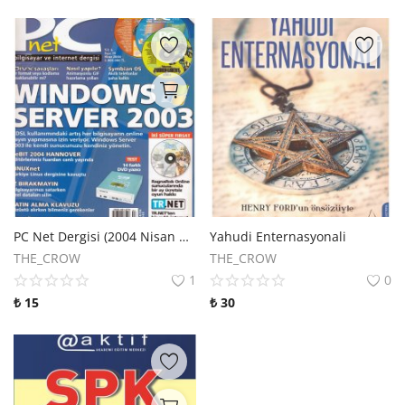
PC Net Dergisi (2004 Nisan 79. Sayı)
Yahudi Enternasyonali
THE_CROW
THE_CROW
1
0
₺
15
₺
30