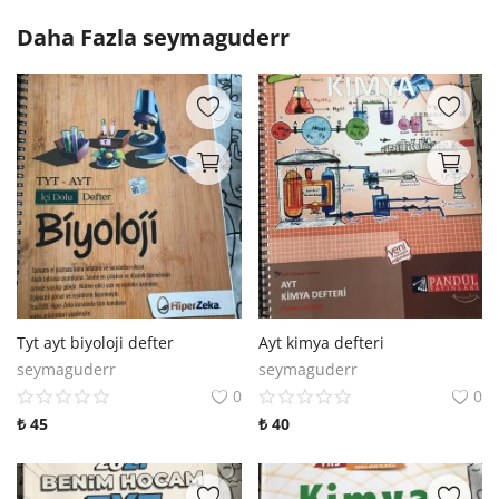
Daha Fazla
seymaguderr
Tyt ayt biyoloji defter
Ayt kimya defteri
seymaguderr
seymaguderr
0
0
₺
45
₺
40