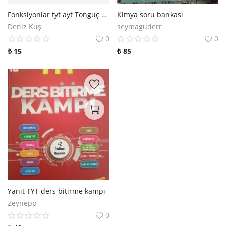
Fonksiyonlar tyt ayt Tonguç kampüs
Kimya soru bankası
Deniz Kuş
seymaguderr
0
0
₺
15
₺
85
Yanıt TYT ders bitirme kampı
Zeynepp
0