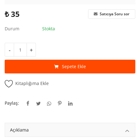
Kitaplığım
₺
35
Satıcıya Soru sor
Destek Merkezi
Durum
Stokta
Mağazalar
Blog
-
+
İletişim
Sepete Ekle
TRY (₺)
Kitaplığıma Ekle
Paylaş:
Açıklama