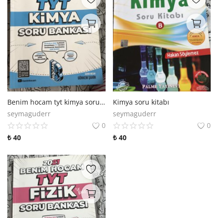
Benim hocam tyt kimya soru bankası
Kimya soru kitabı
seymaguderr
seymaguderr
0
0
₺
40
₺
40