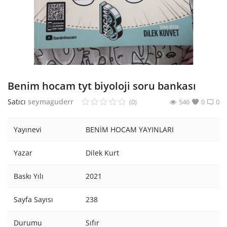
Araştırma - Tarih
Bilim
Din Tasavvuf
Felsefe
Benim hocam tyt biyoloji soru bankası
Hobi Kitapları
Satıcı
seymaguderr
(0)
546
0
0
Sanat - Tasarım
Yayınevi
BENİM HOCAM YAYINLARI
Çizgi Roman
Yazar
Dilek Kurt
Mizah
Baskı Yılı
2021
Mitoloji Efsane
Sayfa Sayısı
238
Diğer
Durumu
Sıfır