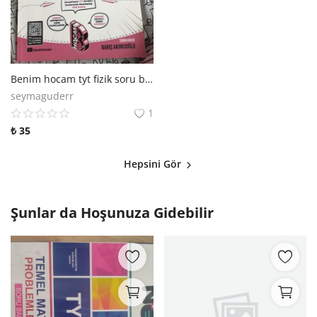
Benim hocam tyt fizik soru bankası
seymaguderr
1
₺
35
Hepsini Gör
Şunlar da Hoşunuza Gidebilir