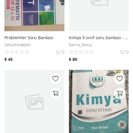
Problemler Soru Bankası
Kimya 9 sınıf soru bankası - palme yayıncılık
Selsrbnokdm
berra_ttncu
0
0
₺
45
₺
80