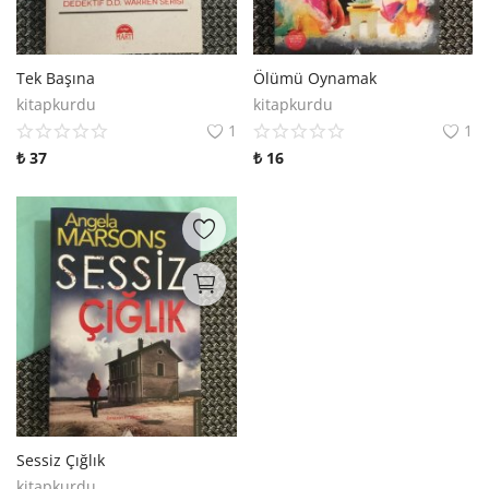
Tek Başına
Ölümü Oynamak
kitapkurdu
kitapkurdu
1
1
₺
37
₺
16
Sessiz Çığlık
kitapkurdu