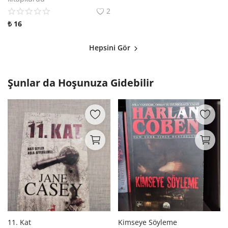
2
₺
16
Hepsini Gör
Şunlar da Hoşunuza Gidebilir
11. Kat
Kimseye Söyleme