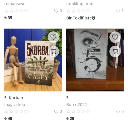
romansever
tumkitaplarim
0
1
₺
35
Bir Teklif İsteği
5. Kurban
5
magicshop
Burcu2022
0
0
₺
45
₺
25