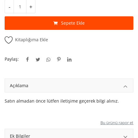
Kitaplığım
-
+
Destek Merkezi
Sepete Ekle
Mağazalar
Kitaplığıma Ekle
Blog
İletişim
Paylaş:
TRY (₺)
Açıklama
Satın almadan önce lütfen iletişime geçerek bilgi alınız.
Bu ürünü rapor et
Ek Bilgiler