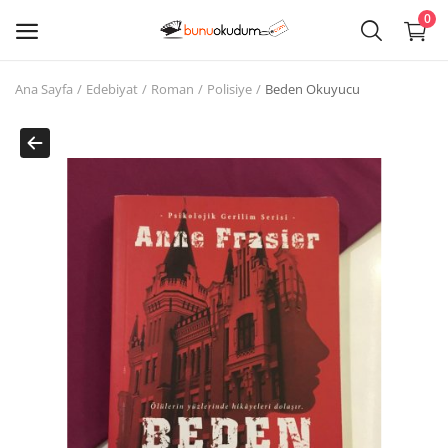
0
Ana Sayfa
Edebiyat
Roman
Polisiye
Beden Okuyucu
Kitap
Sat
Giriş
Kayıt ol
Edebiyat
Eğitim
Ders - Sınav Kitapları
Çocuk Kitapları