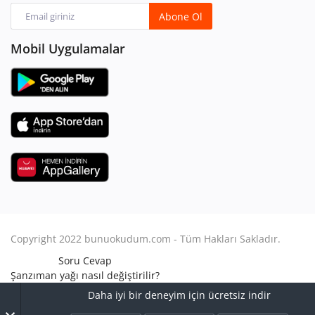
Abone Ol
Mobil Uygulamalar
Copyright 2022 bunuokudum.com - Tüm Hakları Sakladır.
Soru Cevap
Şanzıman yağı nasıl değiştirilir?
Aile Hukuku
Daha iyi bir deneyim için ücretsiz indir
Avukat Nasıl Olunur?