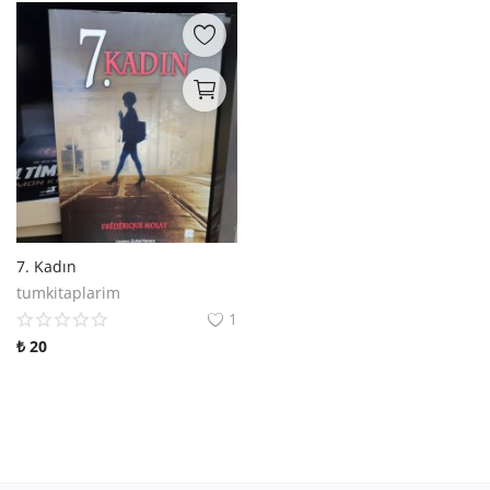
7. Kadın
tumkitaplarim
1
₺
20