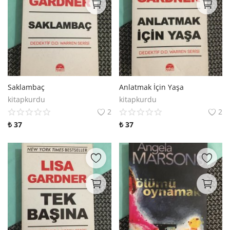
Saklambaç
Anlatmak İçin Yaşa
kitapkurdu
kitapkurdu
2
2
₺
37
₺
37