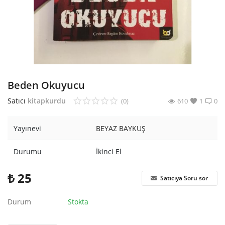
Araştırma - Tarih
Bilim
Din Tasavvuf
Felsefe
Beden Okuyucu
Hobi Kitapları
Satıcı
kitapkurdu
(0)
610
1
0
Sanat - Tasarım
Yayınevi
BEYAZ BAYKUŞ
Çizgi Roman
Durumu
İkinci El
Mizah
₺
25
Satıcıya Soru sor
Mitoloji Efsane
Durum
Stokta
Diğer