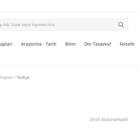
apları
Araştırma - Tarih
Bilim
Din Tasavvuf
Felsefe
Kitapları
Türkçe
Ürün bulunamadı!