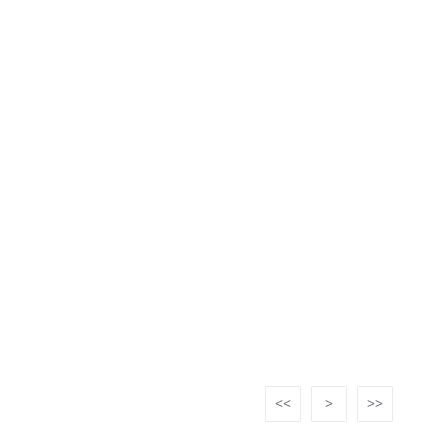
<<
>
>>