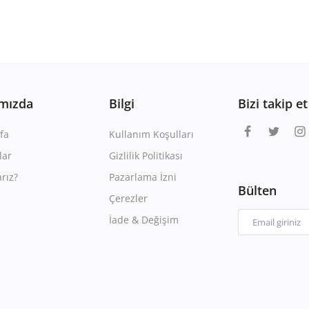
mızda
Bilgi
Bizi takip et
fa
Kullanım Koşulları
lar
Gizlilik Politikası
rız?
Pazarlama İzni
Bülten
Çerezler
İade & Değişim